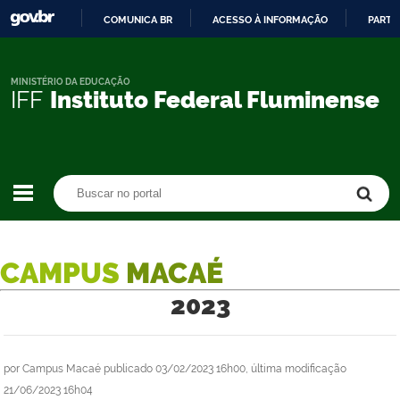
COMUNICA BR
ACESSO À INFORMAÇÃO
PARTI
IR
PARA
O
MINISTÉRIO DA EDUCAÇÃO
IFF
Instituto Federal Fluminense
CONTEÚDO
Buscar no portal
Buscar no portal
CAMPUS
MACAÉ
2023
por
Campus Macaé
publicado
03/02/2023 16h00,
última modificação
21/06/2023 16h04