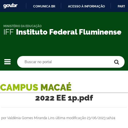
COMUNICA BR
ACESSO À INFORMAÇÃO
PARTI
IR
PARA
O
MINISTÉRIO DA EDUCAÇÃO
IFF
Instituto Federal Fluminense
CONTEÚDO
Buscar no portal
Buscar no portal
CAMPUS
MACAÉ
2022 EE 1p.pdf
por
Valdênia Gomes Miranda Lins
última modificação
23/06/2023 14h24