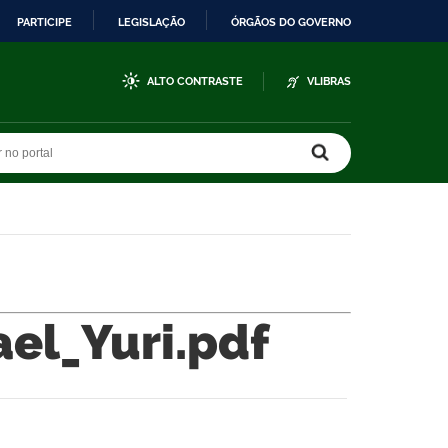
PARTICIPE
LEGISLAÇÃO
ÓRGÃOS DO GOVERNO
ALTO CONTRASTE
VLIBRAS
r no portal
r no portal
ael_Yuri.pdf