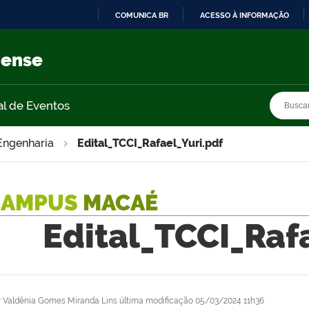
COMUNICA BR
ACESSO À INFORMAÇÃO
IR
PARA
nense
O
CONTEÚDO
Busca
Busca
al de Eventos
Engenharia
Edital_TCCI_Rafael_Yuri.pdf
CAMPUS
MACAÉ
Edital_TCCI_Raf
r
Valdênia Gomes Miranda Lins
última modificação
05/03/2024 11h36