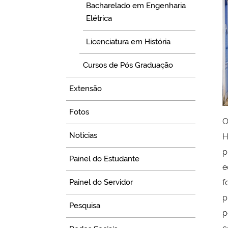
Bacharelado em Engenharia
Elétrica
Licenciatura em História
Cursos de Pós Graduação
Extensão
Fotos
O
Notícias
H
p
Painel do Estudante
e
f
Painel do Servidor
p
Pesquisa
p