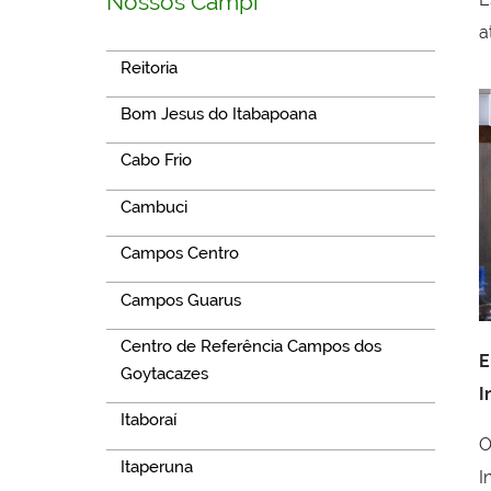
Nossos Campi
a
Reitoria
Bom Jesus do Itabapoana
Cabo Frio
Cambuci
Campos Centro
Campos Guarus
Centro de Referência Campos dos
E
Goytacazes
I
Itaboraí
O
Itaperuna
I