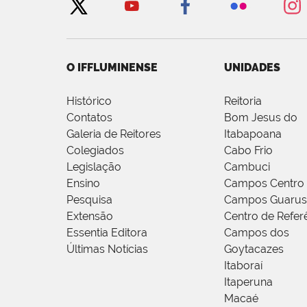
O IFFLUMINENSE
UNIDADES
Histórico
Reitoria
Contatos
Bom Jesus do
Galeria de Reitores
Itabapoana
Colegiados
Cabo Frio
Legislação
Cambuci
Ensino
Campos Centro
Pesquisa
Campos Guarus
Extensão
Centro de Refer
Essentia Editora
Campos dos
Últimas Notícias
Goytacazes
Itaboraí
Itaperuna
Macaé