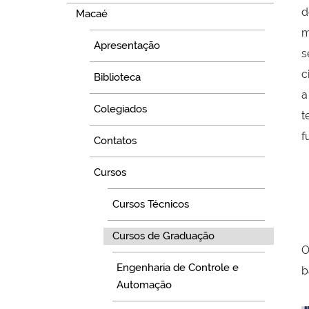
d
Macaé
m
Apresentação
s
c
Biblioteca
a
Colegiados
t
f
Contatos
Cursos
Cursos Técnicos
Cursos de Graduação
O
Engenharia de Controle e
b
Automação