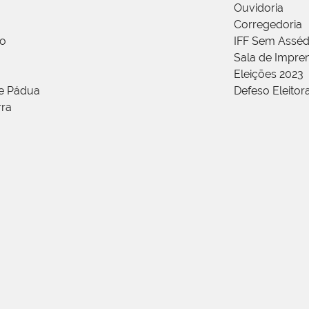
Ouvidoria
Corregedoria
ão
IFF Sem Asséd
Sala de Impren
Eleições 2023
de Pádua
Defeso Eleitor
rra