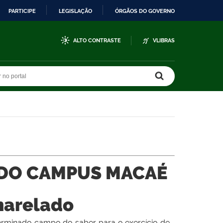
PARTICIPE
LEGISLAÇÃO
ÓRGÃOS DO GOVERNO
ALTO CONTRASTE
VLIBRAS
r no portal
r no portal
DO CAMPUS MACAÉ
harelado
rminado campo do saber para o exercício de