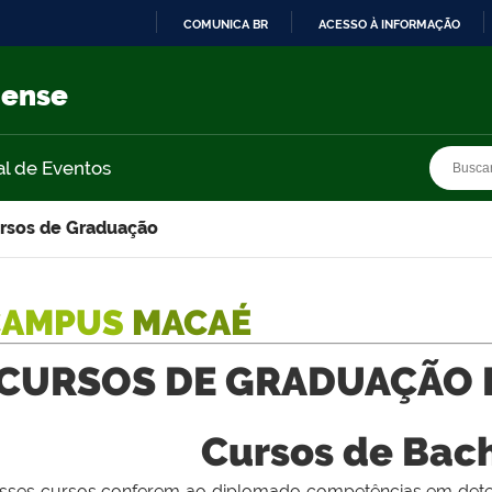
COMUNICA BR
ACESSO À INFORMAÇÃO
IR
PARA
nense
O
CONTEÚDO
Busca
Busca
al de Eventos
rsos de Graduação
CAMPUS
MACAÉ
CURSOS DE GRADUAÇÃO 
Cursos de Bac
sses cursos conferem ao diplomado competências em dete