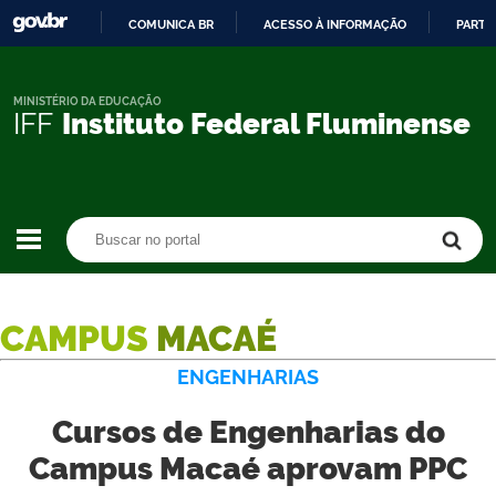
COMUNICA BR
ACESSO À INFORMAÇÃO
PARTI
IR
PARA
O
MINISTÉRIO DA EDUCAÇÃO
IFF
Instituto Federal Fluminense
CONTEÚDO
Buscar no portal
Buscar no portal
CAMPUS
MACAÉ
ENGENHARIAS
Cursos de Engenharias do
Campus Macaé aprovam PPC