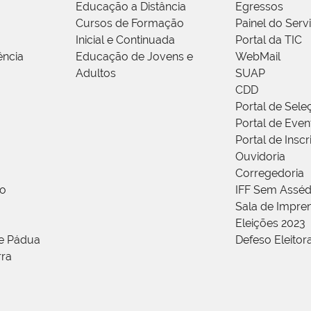
Educação a Distância
Egressos
Cursos de Formação
Painel do Serv
Inicial e Continuada
Portal da TIC
ência
Educação de Jovens e
WebMail
Adultos
SUAP
CDD
Portal de Sele
Portal de Even
Portal de Insc
Ouvidoria
Corregedoria
ão
IFF Sem Asséd
Sala de Impren
Eleições 2023
de Pádua
Defeso Eleitor
rra