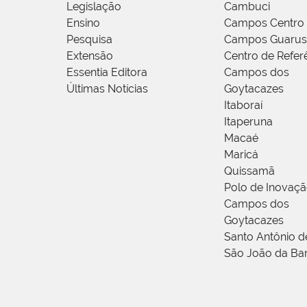
Legislação
Cambuci
Ensino
Campos Centro
Pesquisa
Campos Guarus
Extensão
Centro de Refer
Essentia Editora
Campos dos
Últimas Notícias
Goytacazes
Itaboraí
Itaperuna
Macaé
Maricá
Quissamã
Polo de Inovaç
Campos dos
Goytacazes
Santo Antônio 
São João da Ba