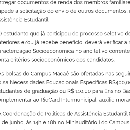
ntregar
documentos de renda dos membros familiares
mpede a solicitação do envio de outros documentos, n
sistência Estudantil.
 estudante que já participou de processo seletivo de
nteriores e/ou já recebe benefício, deverá verificar 
aracterização Socioeconômica no ano letivo corrente
onta critérios socioeconômicos dos candidatos.
s bolsas do Campus Macaé são ofertadas nas segui
olsa Necessidades Educacionais Específicas R$400,00
studantes de graduação ou R$ 110,00 para Ensino B
omplementar ao RioCard Intermunicipal; auxílio mora
 Coordenação de Políticas de Assistência Estudantil (
7 de junho, às 14h e 18h no Miniauditório I do Campu