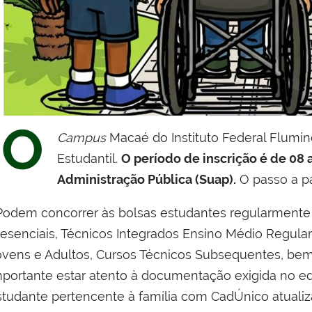
O
Campus
Macaé do Instituto Federal Flumine
Estudantil.
O período de inscrição é de 08 
Administração Pública (Suap).
O passo a pa
odem concorrer às bolsas estudantes regularmente 
resenciais, Técnicos Integrados Ensino Médio Regul
ovens e Adultos, Cursos Técnicos Subsequentes, be
mportante estar atento à documentação exigida no edi
studante pertencente à família com CadÚnico atualiz