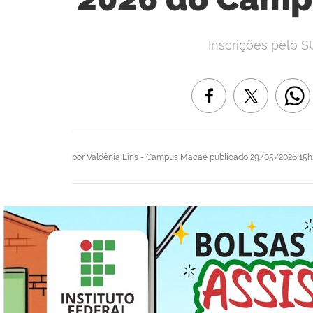
Inscrições pelo S
por
Valdênia Lins - Campus Macaé
publicado
29/05/2026 15h