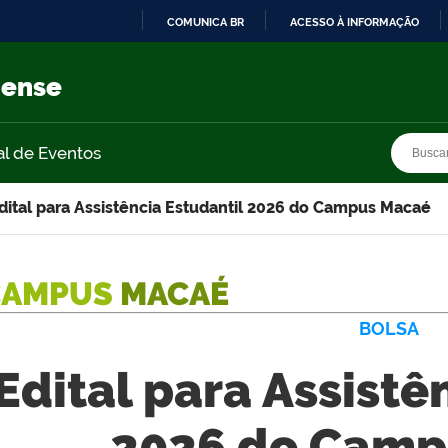
COMUNICA BR
ACESSO À INFORMAÇÃO
IR
PARA
nense
O
CONTEÚDO
Busca
Busca
al de Eventos
dital para Assistência Estudantil 2026 do Campus Macaé
CAMPUS
MACAÉ
BOLSA
Edital para Assistê
2026 do Camp