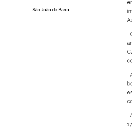
e
São João da Barra
i
As
O
a
C
c
A
b
e
c
A
1