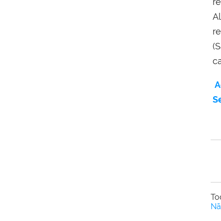
r
A
r
(
c
A
S
To
Nã