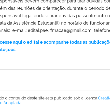
esponsáveis devem comparecer para tirar dúvidas com
lém das reuniões de orientação, durante o período d
esponsável legal poderá tirar dúvidas pessoalmente n
Sala da Assistência Estudantil) no horário de funcion
anais: e-mail: edital.pae.iffmacae@gmail.com telefone
cesse aqui o edital e acompanhe todas as publicaçõe
eleções.
do o conteúdo deste site está publicado sob a licença
Creat
o Adaptada
.