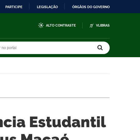
PARTICIPE
LEGISLAÇÃO
ÓRGÃOS DO GOVERNO
ALTO CONTRASTE
VLIBRAS
r no portal
r no portal
ncia Estudantil
us Macaé