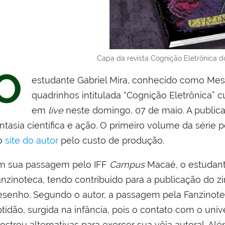
Capa da revista Cognição Eletrônica d
O
estudante Gabriel Mira, conhecido como Mes
quadrinhos intitulada “Cognição Eletrônica” 
em
live
neste domingo, 07 de maio. A publi
ntasia científica e ação.
O primeiro volume da série p
o
site do autor
pelo custo de produção.
m sua passagem pelo IFF
Campus
Macaé, o estudante
anzinoteca, tendo contribuído para a publicação do zi
esenho. Segundo o autor, a passagem pela Fanzinotec
ptidão, surgida na infância, pois o contato com o un
strou alternativas para exercer sua vêia autoral. Al