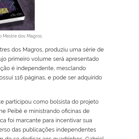
o Mestre dos Magros.
tres dos Magros, produziu uma série de
cujo primeiro volume será apresentado
cação é independente, mesclando
ossui 116 páginas, e pode ser adquirido
 participou como bolsista do projeto
ne Peibê e ministrando oficinas de
a foi marcante para incentivar sua
iverso das publicações independentes
ém de se dedicar aos quadrinhos, Gabriel