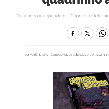
Quadrinho independente "Cognição Eletrônic
por
Valdênia Lins - Campus Macaé
publicado
05/05/2023 13h