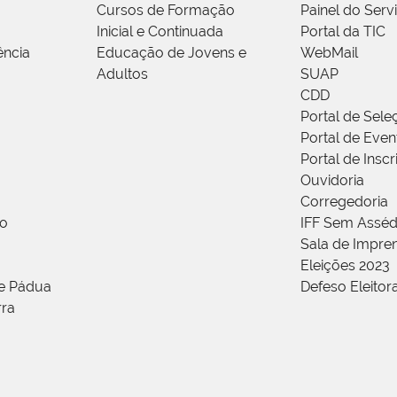
Cursos de Formação
Painel do Serv
Inicial e Continuada
Portal da TIC
ência
Educação de Jovens e
WebMail
Adultos
SUAP
CDD
Portal de Sele
Portal de Even
Portal de Insc
Ouvidoria
Corregedoria
ão
IFF Sem Asséd
Sala de Impren
Eleições 2023
de Pádua
Defeso Eleitor
rra