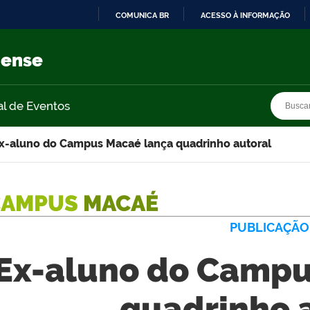
COMUNICA BR
ACESSO À INFORMAÇÃO
IR
PARA
nense
O
CONTEÚDO
Busca
Busca
al de Eventos
x-aluno do Campus Macaé lança quadrinho autoral
CAMPUS
MACAÉ
PUBLICAÇÃO
Ex-aluno do Campu
quadrinho 