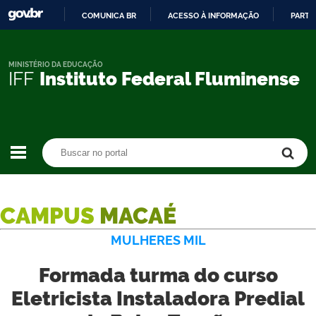
COMUNICA BR
ACESSO À INFORMAÇÃO
PARTI
IR
PARA
O
MINISTÉRIO DA EDUCAÇÃO
IFF
Instituto Federal Fluminense
CONTEÚDO
Buscar no portal
Buscar no portal
CAMPUS
MACAÉ
MULHERES MIL
Formada turma do curso
Eletricista Instaladora Predial