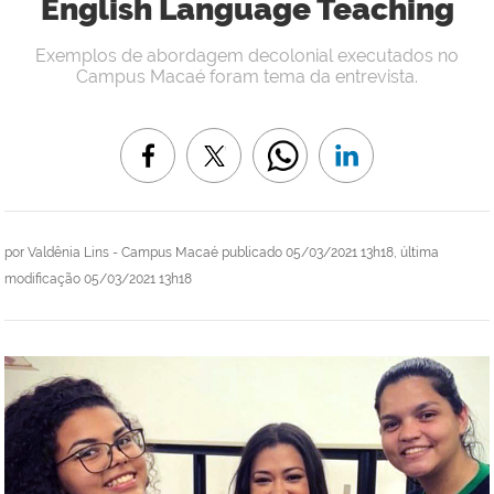
English Language Teaching
Exemplos de abordagem decolonial executados no
Campus Macaé foram tema da entrevista.
por
Valdênia Lins - Campus Macaé
publicado
05/03/2021 13h18,
última
modificação
05/03/2021 13h18