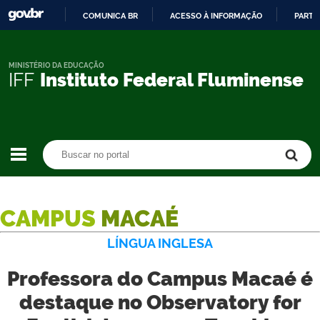
COMUNICA BR
ACESSO À INFORMAÇÃO
PARTI
IR
PARA
O
MINISTÉRIO DA EDUCAÇÃO
IFF
Instituto Federal Fluminense
CONTEÚDO
Buscar no portal
Buscar no portal
CAMPUS
MACAÉ
LÍNGUA INGLESA
Professora do Campus Macaé é
destaque no Observatory for