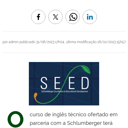
por
admin
publicado
31/08/2023 17h04,
última modificação
26/10/2023 15h57
O
curso de
inglês técnico ofertado em
parceria com a
Schlumberger terá