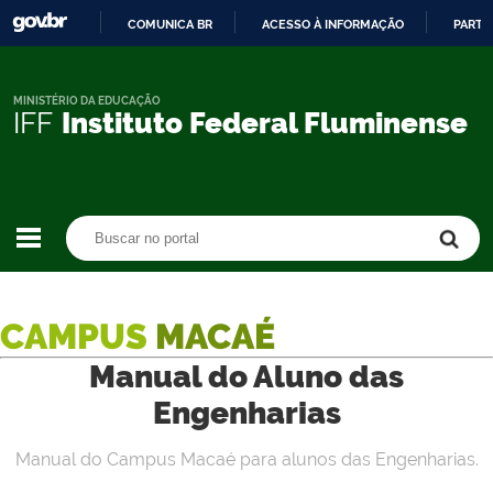
COMUNICA BR
ACESSO À INFORMAÇÃO
PARTI
IR
PARA
O
MINISTÉRIO DA EDUCAÇÃO
IFF
Instituto Federal Fluminense
CONTEÚDO
Buscar no portal
Buscar no portal
CAMPUS
MACAÉ
Manual do Aluno das
Engenharias
Manual do Campus Macaé para alunos das Engenharias.