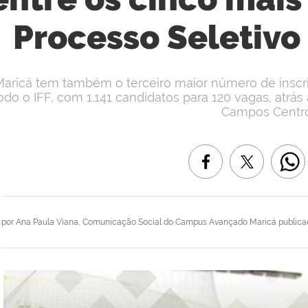
Processo Seletivo
aricá tem também o terceiro maior número de inscri
odo o IFF, com 1.141 candidatos para 120 vagas, at
Campos Centro
por
Ana Paula Viana, Comunicação Social do Campus Avançado Maricá
publica