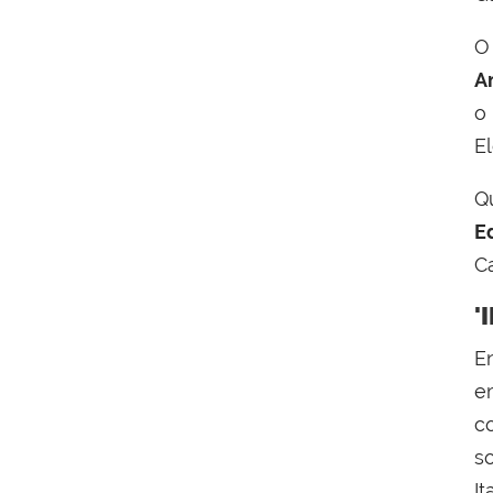
O
A
o
E
Q
E
C
'
E
e
c
s
I