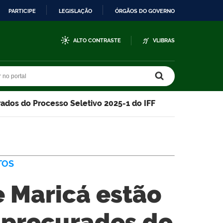
PARTICIPE
LEGISLAÇÃO
ÓRGÃOS DO GOVERNO
ALTO CONTRASTE
VLIBRAS
r no portal
r no portal
rados do Processo Seletivo 2025-1 do IFF
TOS
e Maricá estão
s procurados do