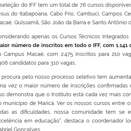
 seleção do IFF tem um total de 76 cursos disponívei
esus do Itabapoana, Cabo Frio, Cambuci, Campos Cent
acaé, Quissamã, São João da Barra e Santo Antônio 
onsiderando apenas os Cursos Técnicos Integrados
aior número de inscritos em todo o IFF, com 1.141 
o Campus Macaé, com 2.475 inscritos para 210 v
.906 candidatos para 310 vagas.
A procura pelo nosso processo seletivo tem aument
ma vez o maior número de inscrições confirmadas 
sso demonstra que o Instituto está cada vez mais 
o município de Maricá. Ver os nossos cursos entre o
odas as dificuldades, nossa comunidade tem se e
xcelência em educação”, destaca o coordenador loc
abriel Gonçalves.