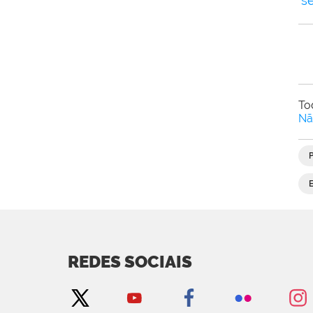
s
To
Nã
REDES SOCIAIS