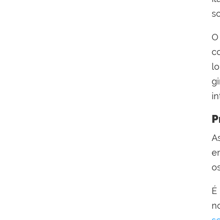
so
O
c
l
g
i
P
A
e
o
É
n