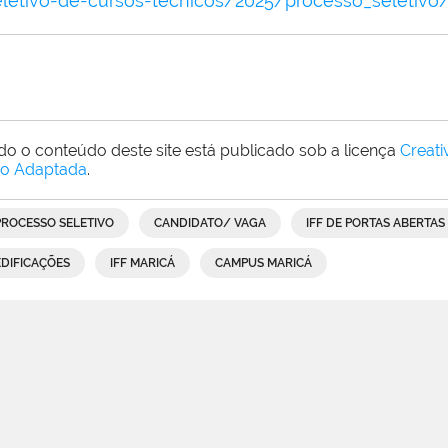
eletivo-de-cursos-tecnicos/2025/processo_seletiv
do o conteúdo deste site está publicado sob a licença
Creat
o Adaptada
.
PROCESSO SELETIVO
CANDIDATO/ VAGA
IFF DE PORTAS ABERTAS
EDIFICAÇÕES
IFF MARICÁ
CAMPUS MARICÁ