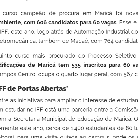
 curso campeão de procura em Maricá foi no
mbiente, com 606 candidatos para 60 vagas
. Esse é
 IFF, este ano, logo atrás de Automação Industrial
letromecânica, também de Macaé, com 764 candidat
uinto curso mais procurado do Processo Seletivo
dificações de Maricá tem 535 inscritos para 60 v
ampos Centro, ocupa o quarto lugar geral, com 567 c
IFF de Portas Abertas'
ntre as iniciativas para ampliar o interesse de estu
m estudar no IFF está uma parceria entre a Comiss
om a Secretaria Municipal de Educação de Maricá. O 
omente este ano, cerca de 1.400 estudantes de 80 
taboraí, para uma visita guiada ao campus, onde o