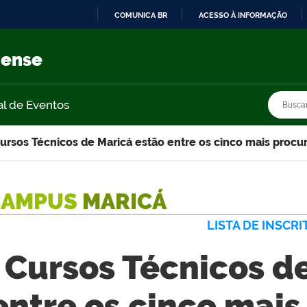
COMUNICA BR
ACESSO À INFORMAÇÃO
IR
PARA
nense
O
CONTEÚDO
Busca
Busca
al de Eventos
ursos Técnicos de Maricá estão entre os cinco mais procu
CAMPUS
MARICÁ
LISTA DE INSCRI
Cursos Técnicos d
entre os cinco mai