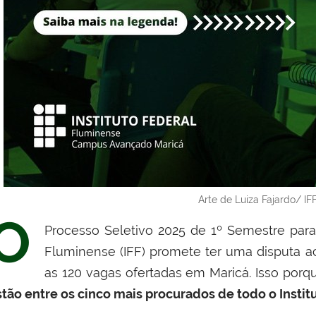
Arte de Luiza Fajardo/ IF
O
Processo Seletivo 2025 de 1º Semestre para 
Fluminense (IFF) promete ter uma disputa aci
as 120 vagas ofertadas em Maricá. Isso por
stão entre os cinco mais procurados de todo o Institu