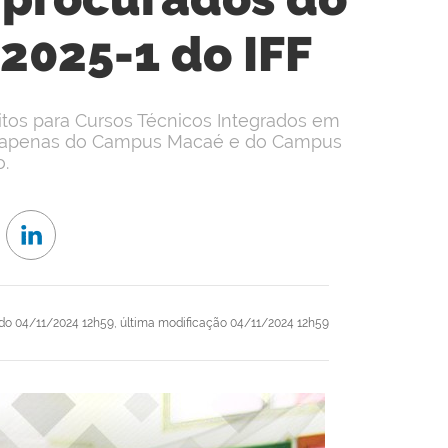
 2025-1 do IFF
tos para Cursos Técnicos Integrados em
rás apenas do Campus Macaé e do Campus
.
do
04/11/2024 12h59,
última modificação
04/11/2024 12h59