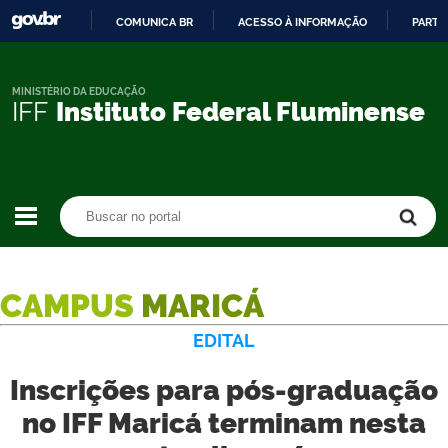
COMUNICA BR
ACESSO À INFORMAÇÃO
PARTI
IR
PARA
O
MINISTÉRIO DA EDUCAÇÃO
IFF
Instituto Federal Fluminense
CONTEÚDO
Buscar no portal
Buscar no portal
CAMPUS
MARICÁ
EDITAL
Inscrições para pós-graduação
no IFF Maricá terminam nesta