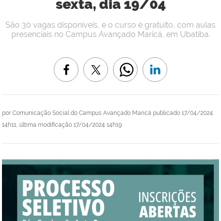
sexta, dia 19/04
São 30 vagas disponíveis, e o curso é gratuito, com aulas
presenciais no Campus Avançado Maricá, em Ubatiba.
por
Comunicação Social do Campus Avançado Maricá
publicado
17/04/2024
14h11,
última modificação
17/04/2024 14h19