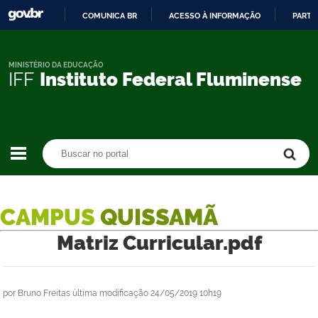
COMUNICA BR
ACESSO À INFORMAÇÃO
PARTI
IR
PARA
O
MINISTÉRIO DA EDUCAÇÃO
IFF
Instituto Federal Fluminense
CONTEÚDO
Buscar no portal
Buscar no portal
CAMPUS
QUISSAMÃ
Matriz Curricular.pdf
por
Bruno Freitas
última modificação
24/05/2019 10h19