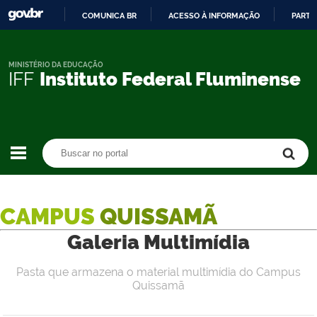
COMUNICA BR
ACESSO À INFORMAÇÃO
PARTI
IR
PARA
O
MINISTÉRIO DA EDUCAÇÃO
IFF
Instituto Federal Fluminense
CONTEÚDO
Buscar no portal
Buscar no portal
CAMPUS
QUISSAMÃ
Galeria Multimídia
Pasta que armazena o material multimídia do Campus
Quissamã