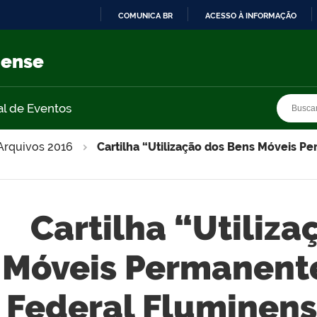
COMUNICA BR
ACESSO À INFORMAÇÃO
IR
PARA
nense
O
CONTEÚDO
Busca
Busca
al de Eventos
Arquivos 2016
Cartilha “Utilização dos Bens Móveis Pe
Cartilha “Utiliz
Móveis Permanente
Federal Fluminens