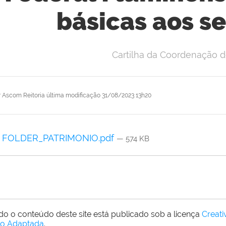
básicas aos s
Cartilha da Coordenação d
r
Ascom Reitoria
última modificação
31/08/2023 13h20
FOLDER_PATRIMONIO.pdf
— 574 KB
do o conteúdo deste site está publicado sob a licença
Creat
o Adaptada
.