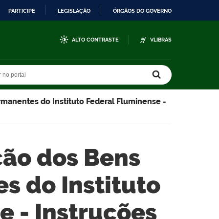
PARTICIPE
LEGISLAÇÃO
ÓRGÃOS DO GOVERNO
ALTO CONTRASTE
VLIBRAS
r no portal
r no portal
rmanentes do Instituto Federal Fluminense -
ação dos Bens
s do Instituto
e - Instruções