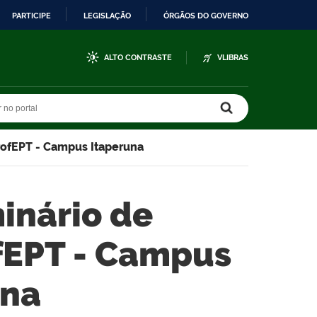
PARTICIPE
LEGISLAÇÃO
ÓRGÃOS DO GOVERNO
ALTO CONTRASTE
VLIBRAS
r no portal
r no portal
rofEPT - Campus Itaperuna
inário de
fEPT - Campus
una