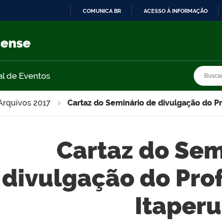
COMUNICA BR
ACESSO À INFORMAÇÃO
IR
PARA
nense
O
CONTEÚDO
Busca
Busca
al de Eventos
Arquivos 2017
Cartaz do Seminário de divulgação do P
Cartaz do Sem
divulgação do Pro
Itaper