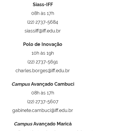
Siass-IFF
08h às 17h
(22) 2737-5684
siassiff@iff.edu.br
Polo de Inovação
10h às 19h
(22) 2737-5691
charles.borges@iff.edu.br
Campus
Avançado Cambuci
08h às 17h
(22) 2737-5607
gabinete.cambuci@iff.edu.br
Campus
Avançado Maricá