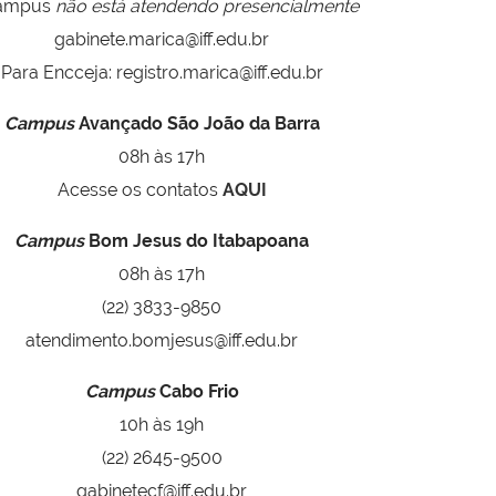
ampus
não está atendendo presencialmente
gabinete.marica@iff.edu.br
Para Encceja: registro.marica@iff.edu.br
Campus
Avançado São João da Barra
08h às 17h
Acesse os contatos
AQUI
Campus
Bom Jesus do Itabapoana
08h às 17h
(22) 3833-9850
atendimento.bomjesus@iff.edu.br
Campus
Cabo Frio
10h às 19h
(22) 2645-9500
gabinetecf@iff.edu.br