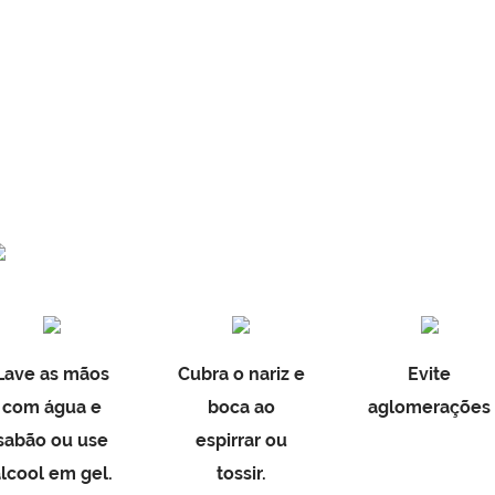
Lave as mãos
Cubra o nariz e
Evite
com água e
boca ao
aglomerações
sabão ou use
espirrar ou
álcool em gel.
tossir.