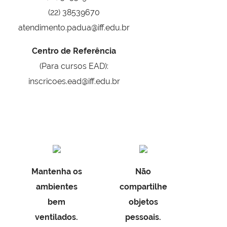
(22) 38539670
atendimento.padua@iff.edu.br
Centro de Referência
(Para cursos EAD):
inscricoes.ead@iff.edu.br
Mantenha os
Não
ambientes
compartilhe
bem
objetos
ventilados.
pessoais.