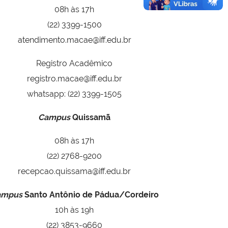
08h às 17h
(22) 3399-1500
atendimento.macae@iff.edu.br
Registro Acadêmico
registro.macae@iff.edu.br
whatsapp: (22) 3399-1505
Campus
Quissamã
08h às 17h
(22) 2768-9200
recepcao.quissama@iff.edu.br
ampus
Santo Antônio de Pádua/Cordeiro
10h às 19h
(22) 3853-9660