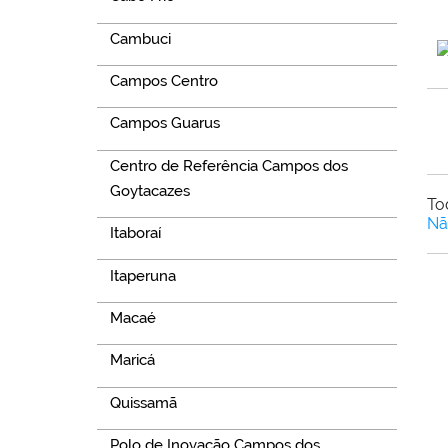
Cambuci
Campos Centro
Campos Guarus
Centro de Referência Campos dos
Goytacazes
To
Nã
Itaboraí
Itaperuna
Macaé
Maricá
Quissamã
Polo de Inovação Campos dos