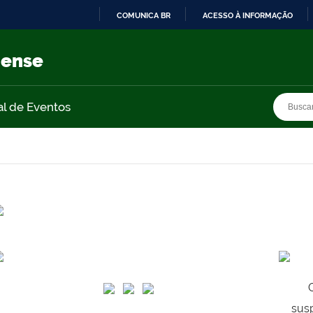
COMUNICA BR
ACESSO À INFORMAÇÃO
IR
PARA
nense
O
CONTEÚDO
Busca
Busca
al de Eventos
sus