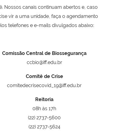
ê. Nossos canais continuam abertos e, caso
cise vir a uma unidade, faça o agendamento
los telefones e e-mails divulgados abaixo:
Comissão Central de Biossegurança
ccbio@iff.edu.br
Comitê de Crise
comitedecrisecovid_19@iff.edu.br
Reitoria
08h às 17h
(22) 2737-5600
(22) 2737-5624