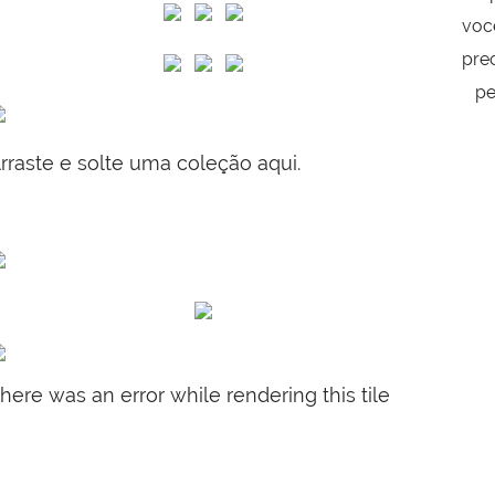
voc
pre
pe
rraste e solte uma coleção aqui.
here was an error while rendering this tile