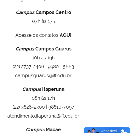
Campus
Campos Centro
07h às 17
h
Acesse os contatos
AQUI
Campus
Campos Guarus
10h às 19h
(22) 2737-2406 | 99801-5663
campusguarus@iff.edu.br
Campus
Itaperuna
08h às 17h
(22) 3826-2300 | 98810-7097
atendimento.itaperuna@iff.edu.br
Campus
Macaé