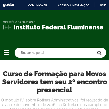
COMUNICA BR
ACESSO À INFORMAÇÃO
PARTI
IR
PARA
O
MINISTÉRIO DA EDUCAÇÃO
IFF
Instituto Federal Fluminense
CONTEÚDO
Buscar no portal
Buscar no portal
Curso de Formação para Novos
Servidores tem seu 2º encontro
presencial
O módulo IV, sobre Rotinas Administrativas, foi realizado de
07 a 10 de novembro de 2016, na Reitoria e nos campi que