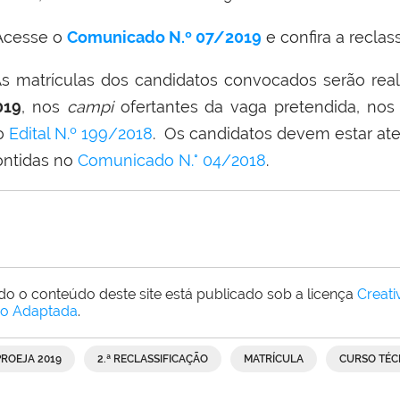
cesse o
Comunicado N.º 07/2019
e confira a reclas
s matrículas dos candidatos convocados serão real
019
, nos
campi
ofertantes da vaga pretendida, nos l
o
Edital N.º 199/2018
. Os candidatos devem estar at
ontidas no
Comunicado N.° 04/2018
.
do o conteúdo deste site está publicado sob a licença
Creat
o Adaptada
.
PROEJA 2019
2.ª RECLASSIFICAÇÃO
MATRÍCULA
CURSO TÉC