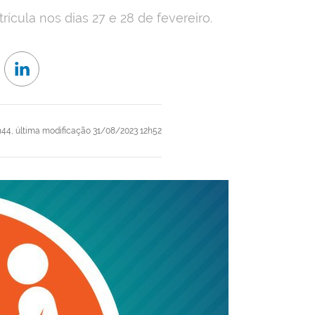
ícula nos dias 27 e 28 de fevereiro.
h44,
última modificação
31/08/2023 12h52