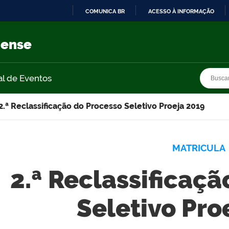
COMUNICA BR
ACESSO À INFORMAÇÃO
IR
PARA
nense
O
CONTEÚDO
Busca
Busca
al de Eventos
2.ª Reclassificação do Processo Seletivo Proeja 2019
MATRICULA
2.ª Reclassificaç
Seletivo Pro