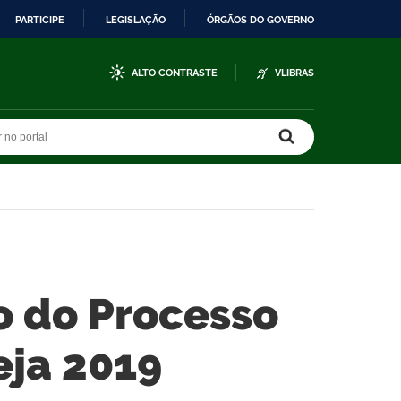
PARTICIPE
LEGISLAÇÃO
ÓRGÃOS DO GOVERNO
ALTO CONTRASTE
VLIBRAS
r no portal
r no portal
ão do Processo
eja 2019