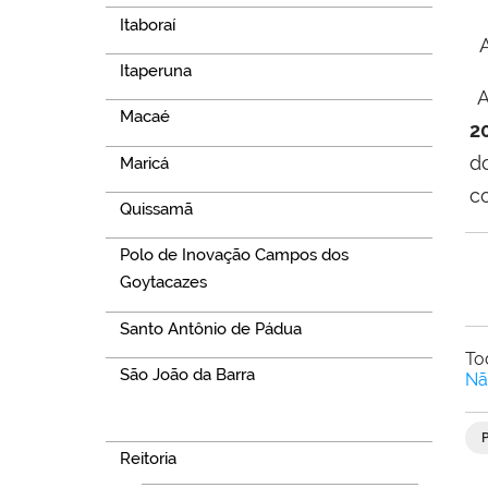
Itaboraí
A
Itaperuna
A
Macaé
2
d
Maricá
c
Quissamã
Polo de Inovação Campos dos
Goytacazes
Santo Antônio de Pádua
To
São João da Barra
Nã
Navegação
Reitoria