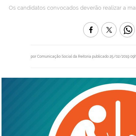
Os candidatos convocados deverão realizar a matr
por
Comunicação Social da Reitoria
publicado
25/02/2019 09