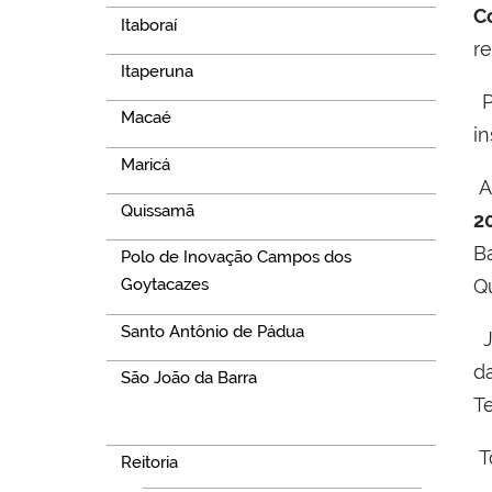
C
Itaboraí
r
Itaperuna
P
Macaé
in
Maricá
A
Quissamã
2
B
Polo de Inovação Campos dos
Q
Goytacazes
Santo Antônio de Pádua
J
d
São João da Barra
T
Navegação
T
Reitoria