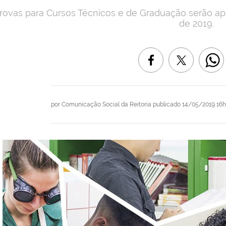
rovas para Cursos Técnicos e de Graduação serão ap
de 2019.
por
Comunicação Social da Reitoria
publicado
14/05/2019 16