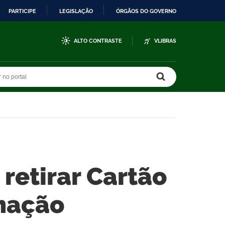
PARTICIPE
LEGISLAÇÃO
ÓRGÃOS DO GOVERNO
ALTO CONTRASTE
VLIBRAS
r no portal
r no portal
retirar Cartão
mação