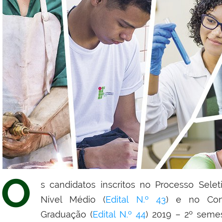
O
s candidatos inscritos no Processo Sele
Nível Médio (
Edital N.º 43
) e no Con
Graduação
(
Edital N.º 44
)
2019 – 2º semes