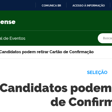
COMUNICA BR
ACESSO À INFORMAÇÃO
IR
PARA
nense
O
CONTEÚDO
Busca
Busca
al de Eventos
Candidatos podem retirar Cartão de Confirmação
SELEÇÃO
Candidatos podem 
de Confir