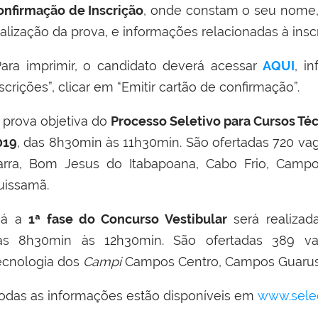
onfirmação de Inscrição
, onde constam o seu nome, 
ealização da prova, e informações relacionadas à insc
ara imprimir, o candidato deverá acessar
AQUI
, i
scrições”, clicar em “Emitir cartão de confirmação”.
 prova objetiva do
Processo Seletivo para Cursos Té
019
, das 8h30min às 11h30min. São ofertadas 720 va
arra, Bom Jesus do Itabapoana, Cabo Frio, Campo
uissamã.
á a
1ª fase do Concurso Vestibular
será realiza
as 8h30min às 12h30min. S
ão ofertadas 389 va
ecnologia dos
Campi
Campos Centro, Campos Guarus,
odas as informações estão disponíveis em
www.seleco