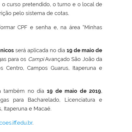
o curso pretendido, o turno e o local de
rição pelo sistema de cotas.
nformar CPF e senha e, na área “Minhas
cnicos
será aplicada no dia
19 de maio de
gas para os
Campi
Avançado São João da
s Centro, Campos Guarus, Itaperuna e
da também no dia
19 de maio de 2019
,
gas para Bacharelado, Licenciatura e
 Itaperuna e Macaé.
es.iff.edu.br
.