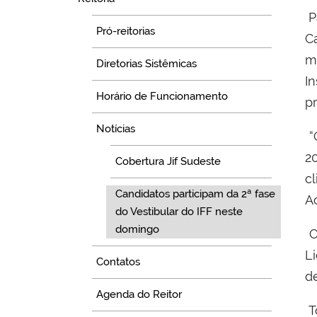
P
Pró-reitorias
C
m
Diretorias Sistêmicas
In
Horário de Funcionamento
p
Notícias
“
2
Cobertura Jif Sudeste
c
Candidatos participam da 2ª fase
A
do Vestibular do IFF neste
domingo
O
Li
Contatos
d
Agenda do Reitor
T