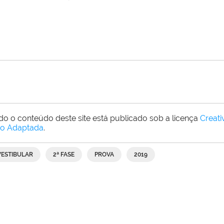
do o conteúdo deste site está publicado sob a licença
Creat
o Adaptada
.
VESTIBULAR
2ª FASE
PROVA
2019