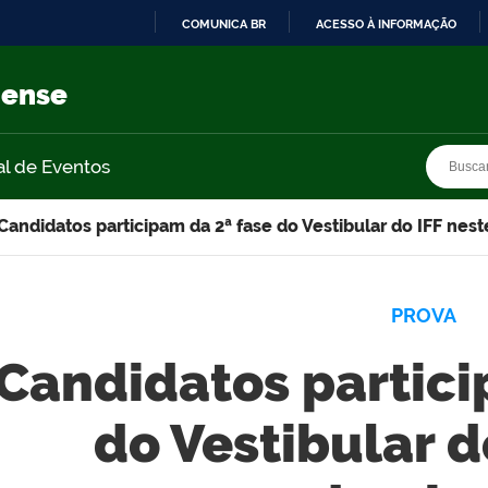
COMUNICA BR
ACESSO À INFORMAÇÃO
IR
PARA
nense
O
CONTEÚDO
Busca
Busca
al de Eventos
Candidatos participam da 2ª fase do Vestibular do IFF nes
PROVA
Candidatos partici
do Vestibular d