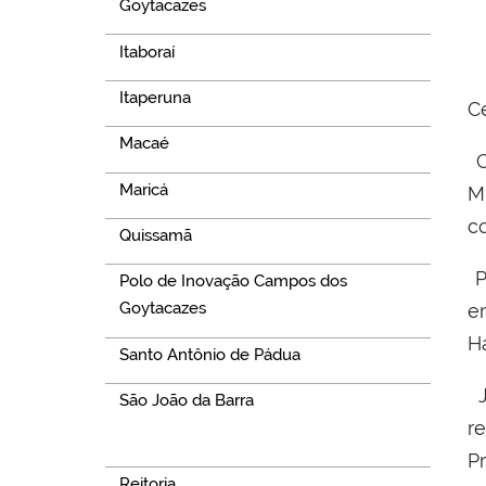
Goytacazes
Itaboraí
Itaperuna
C
Macaé
C
Maricá
M
c
Quissamã
P
Polo de Inovação Campos dos
Goytacazes
Ha
Santo Antônio de Pádua
J
São João da Barra
r
Navegação
Pr
Reitoria