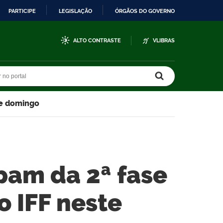
PARTICIPE
LEGISLAÇÃO
ÓRGÃOS DO GOVERNO
ALTO CONTRASTE
VLIBRAS
r no portal
r no portal
te domingo
pam da 2ª fase
o IFF neste