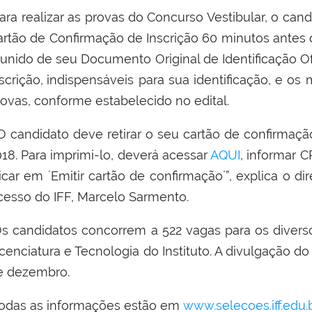
ara realizar as provas do Concurso Vestibular, o can
artão de Confirmação de Inscrição 60 minutos antes do
unido de seu Documento Original de Identificação Of
scrição,
indispensáveis para sua identificação,
e os m
rovas, conforme estabelecido no edital.
O candidato deve retirar o seu cartão de confirmaç
018. Para imprimi-lo, deverá acessar
AQUI
, informar C
licar em ´Emitir cartão de confirmação´”, explica o d
cesso do IFF, Marcelo Sarmento.
s candidatos concorrem a 522 vagas para os divers
cenciatura e Tecnologia do Instituto. A divulgação do 
e dezembro.
odas as informações estão em
www.selecoes.iff.edu.