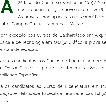
A
2ª fase do Concurso Vestibular 2019/1º s
neste domingo, 25 de novembro de 2018, c
As provas serão aplicadas nos
campi
Bom J
entro, Campos Guarus, Itaperuna e Macaé.
om exceção dos Cursos de Bacharelado em Arquite
úsica e de Tecnologia em
Design
Gráfico, a prova s
onstará de redação.
ara os candidatos aos Cursos de Bacharelado em A
em
Design
Gráfico, as provas acontecem das 8h30mi
bilidade Específica.
á os candidatos ao Curso de Licenciatura em Mús
edação e Habilidade Específica Teórica; e das 14h3
ática.