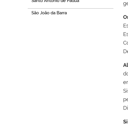
Santo Antônio de Pádua
ge
São João da Barra
O
E
E
C
D
A
d
e
S
p
D
S