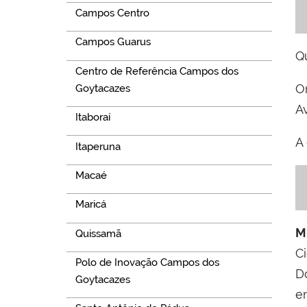
Campos Centro
Campos Guarus
Q
Centro de Referência Campos dos
O
Goytacazes
A
Itaboraí
A
Itaperuna
Macaé
Maricá
M
Quissamã
C
Polo de Inovação Campos dos
D
Goytacazes
e