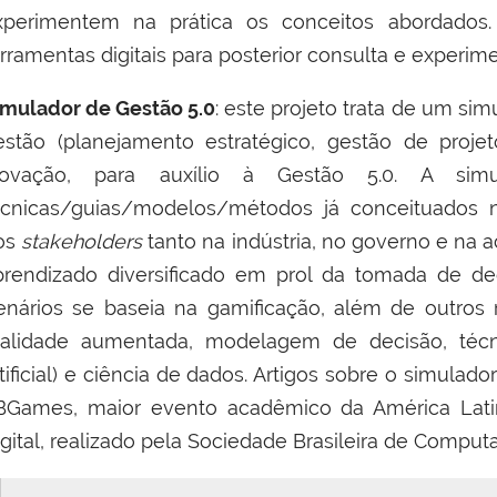
xperimentem na prática os conceitos abordados
erramentas digitais para posterior consulta e experi
imulador de Gestão 5.0
: este projeto trata de um sim
estão (planejamento estratégico, gestão de proj
novação, para auxílio à Gestão 5.0. A simul
écnicas/guias/modelos/métodos já conceituados na
os
stakeholders
tanto na indústria, no governo e na a
prendizado diversificado em prol da tomada de de
enários se baseia na gamificação, além de outros 
ealidade aumentada, modelagem de decisão, técni
rtificial) e ciência de dados. Artigos sobre o simula
BGames,
maior evento acadêmico da América Lati
igital, realizado pela Sociedade Brasileira de Comput