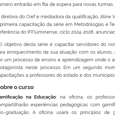
úmero entrarão em fila de espera para novas turmas
 diretora do Cref e mediadora da qualificação,
Aline 
 primeira capacitação da série em Metodologias e T
eferência do IFFluminense, ciclo 2024-2028, anuncia
O objetivo desta série é capacitar servidores do n
ara enriquecimento da sua atuação com os alunos,
or um processo de ensino e aprendizagem onde o alun
rotagonista neste processo. Em um segundo mom
apacitações a professores do estado e dos município
obre o curso
amificação na Educação
: na oficina, os profess
ompartilharão experiências pedagógicas com gamifi
ós-graduação. A oficina usará os princípios de 