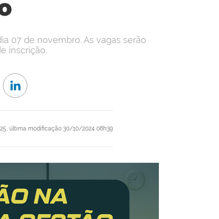
o
dia 07 de novembro. As vagas serão
 inscrição.
25,
última modificação
30/10/2024 08h39