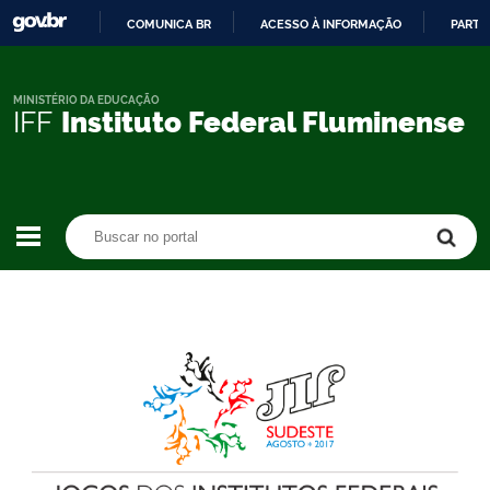
COMUNICA BR
ACESSO À INFORMAÇÃO
PARTI
IR
PARA
O
MINISTÉRIO DA EDUCAÇÃO
IFF
Instituto Federal Fluminense
CONTEÚDO
Buscar no portal
Buscar no portal