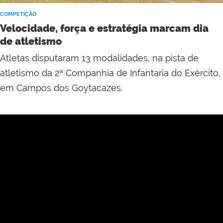
COMPETIÇÃO
Velocidade, força e estratégia marcam dia
de atletismo
Atletas disputaram 13 modalidades, na pista de
atletismo da 2ª Companhia de Infantaria do Exército,
em Campos dos Goytacazes.
...
...