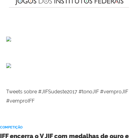
Tweets sobre #JIFSudeste2017 #tonoJIF #vemproJIF
#vemproIFF
COMPETIÇÃO
IFF encerra o V JIF com medalhas de ouro e