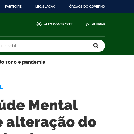
PARTICIPE
LEGISLAÇÃO
ÓRGÃOS DO GOVERNO
ALTO CONTRASTE
VLIBRAS
r no portal
r no portal
 do sono e pandemia
L
úde Mental
e alteração do