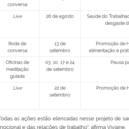
conversa
Live
26 de agosto
Saúde do Trabalhad
desgaste d
Roda de
13 de
Promoção de Há
conversa
setembro
alimentação e práti
Oficinas de
03, 10, 17 e 24
Pausa pa
meditação
de setembro
guiada
Live
22 de
Promoção de H
setembro
Todas as ações estão elencadas nesse projeto de saúd
ocional e das relações de trabalho", afirma Viviane.