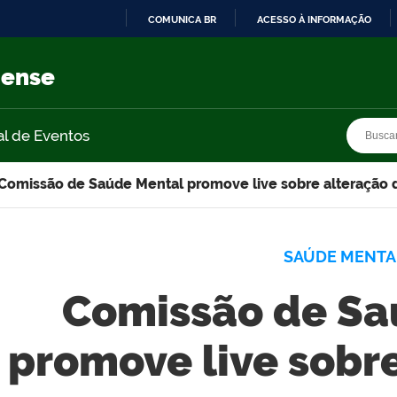
COMUNICA BR
ACESSO À INFORMAÇÃO
IR
PARA
nense
O
CONTEÚDO
Busca
Busca
al de Eventos
Comissão de Saúde Mental promove live sobre alteração
SAÚDE MENTA
Comissão de Sa
promove live sobr