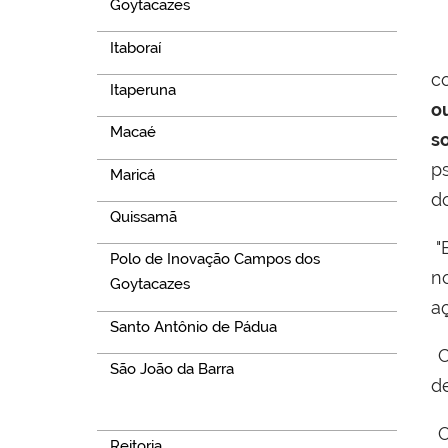
Goytacazes
Itaboraí
c
Itaperuna
o
Macaé
s
p
Maricá
d
Quissamã
"
Polo de Inovação Campos dos
n
Goytacazes
aç
Santo Antônio de Pádua
C
São João da Barra
d
Navegação
O
Reitoria