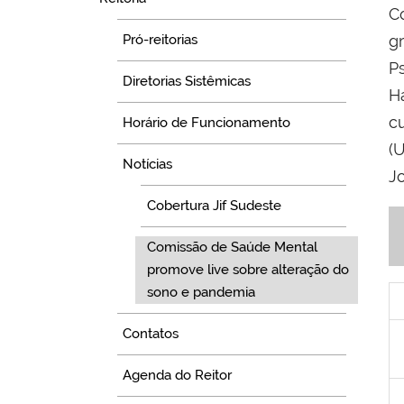
C
g
Pró-reitorias
P
Diretorias Sistêmicas
H
c
Horário de Funcionamento
(
Notícias
J
Cobertura Jif Sudeste
Comissão de Saúde Mental
promove live sobre alteração do
sono e pandemia
Contatos
Agenda do Reitor