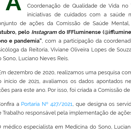
A
Coordenação de Qualidade de Vida no 
iniciativas de cuidados com a saúde m
onjunto de ações da Comissão de Saúde Mental,
utubro,
pelo
Instagram
do IFFluminense (@ifflumin
ono e pandemia”
,
com a participação da coordenad
sicóloga da Reitoria, Viviane Oliveira Lopes de Sou
o Sono, Luciano Neves Reis.
Em dezembro de 2020, realizamos uma pesquisa com 
o início de 2021, avaliamos os dados apontados 
ões para este ano. Por isso, foi criada a Comissão de
onfira a
Portaria Nº 427/2021
, que designa os servi
e Trabalho responsável pela implementação de açõe
 médico especialista em Medicina do Sono, Lucian