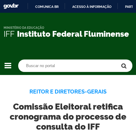
COMUNICA BR
ACESSO À INFORMAÇÃO
PARTI
IR
PARA
O
MINISTÉRIO DA EDUCAÇÃO
IFF
Instituto Federal Fluminense
CONTEÚDO
Buscar no portal
Buscar no portal
REITOR E DIRETORES-GERAIS
Comissão Eleitoral retifica
cronograma do processo de
consulta do IFF