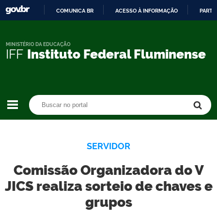
COMUNICA BR
ACESSO À INFORMAÇÃO
PARTI
IR
PARA
O
MINISTÉRIO DA EDUCAÇÃO
IFF
Instituto Federal Fluminense
CONTEÚDO
Buscar no portal
Buscar no portal
SERVIDOR
Comissão Organizadora do V
JICS realiza sorteio de chaves e
grupos