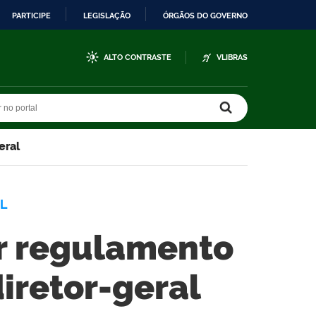
PARTICIPE
LEGISLAÇÃO
ÓRGÃOS DO GOVERNO
ALTO CONTRASTE
VLIBRAS
r no portal
r no portal
eral
L
ar regulamento
diretor-geral