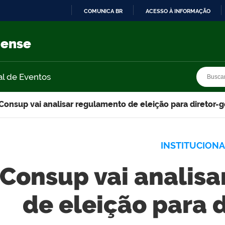
COMUNICA BR
ACESSO À INFORMAÇÃO
IR
PARA
nense
O
CONTEÚDO
Busca
Busca
al de Eventos
Consup vai analisar regulamento de eleição para diretor-g
INSTITUCIONA
Consup vai analis
de eleição para 