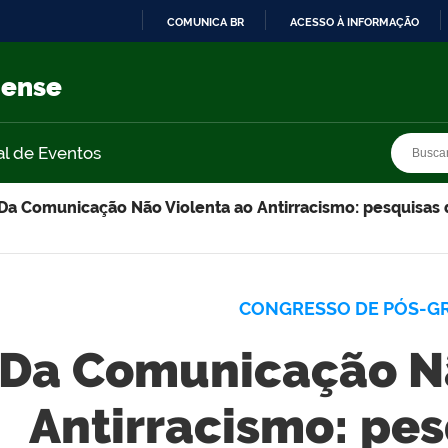
COMUNICA BR
ACESSO À INFORMAÇÃO
IR
PARA
nense
O
CONTEÚDO
Busca
Busca
al de Eventos
Da Comunicação Não Violenta ao Antirracismo: pesquisas 
CONGRESSO DE PÓS-G
Da Comunicação Nã
Antirracismo: pes