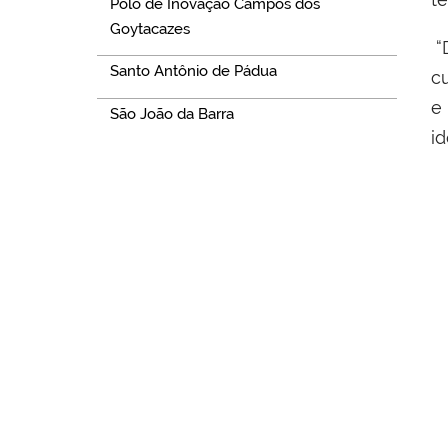
Polo de Inovação Campos dos
Goytacazes
“
Santo Antônio de Pádua
c
e
São João da Barra
i