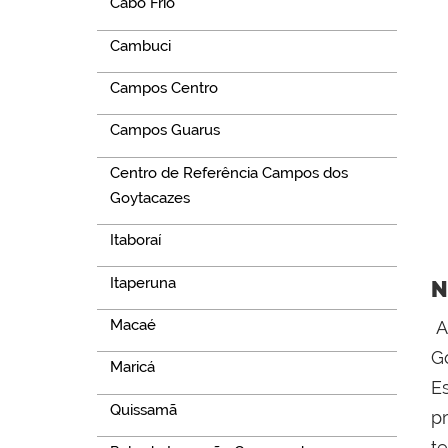
Cabo Frio
Cambuci
Campos Centro
Campos Guarus
Centro de Referência Campos dos
Goytacazes
Itaboraí
Itaperuna
N
Macaé
A
G
Maricá
E
Quissamã
p
t