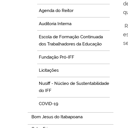
d
Agenda do Reitor
q
Auditoria Interna
R
e
Escola de Formação Continuada
s
dos Trabalhadores da Educação
Fundação Pró-IFF
Licitações
Nusiff - Núcleo de Sustentabilidade
do IFF
COVID-19
Bom Jesus do Itabapoana