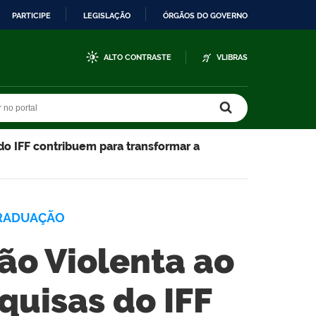
PARTICIPE
LEGISLAÇÃO
ÓRGÃOS DO GOVERNO
ALTO CONTRASTE
VLIBRAS
r no portal
r no portal
do IFF contribuem para transformar a
RADUAÇÃO
o Violenta ao
quisas do IFF