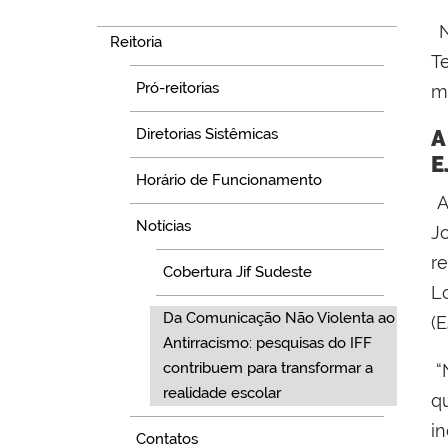
Navegação
N
Reitoria
T
Pró-reitorias
m
A
Diretorias Sistêmicas
E
Horário de Funcionamento
A
Notícias
J
r
Cobertura Jif Sudeste
L
Da Comunicação Não Violenta ao
(E
Antirracismo: pesquisas do IFF
contribuem para transformar a
“
realidade escolar
q
i
Contatos