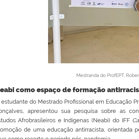
Mestranda do ProfEPT, Robe
eabi como espaço de formação antirraci
 estudante do Mestrado Profissional em Educação Prof
onçalves, apresentou sua pesquisa sobre as co
studos Afrobrasileiros e Indígenas (Neabi) do IFF
C
romoção de uma educação antirracista, orientada p
eve como recorte o período pós-pandemia.