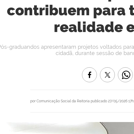
contribuem para 
realidade 
Pós-graduandos apresentaram projetos voltados par
cidadã, durante sessão de ban
por
Comunicação Social da Reitoria
publicado
27/05/2026 17h