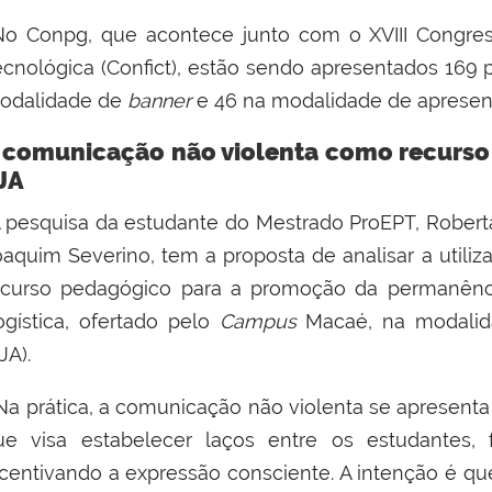
o Conpg, que acontece junto com o XVIII Congress
ecnológica (Confict), estão sendo apresentados 169 
odalidade de
banner
e 46 na modalidade de apresen
 comunicação não violenta como recurso
JA
 pesquisa da estudante do Mestrado ProEPT, Robert
oaquim Severino, tem a proposta de analisar a util
ecurso pedagógico para a promoção da permanênc
ogística, ofertado pelo
Campus
Macaé, na modalid
JA).
Na prática, a comunicação não violenta se aprese
ue visa estabelecer laços entre os estudantes, f
ncentivando a expressão consciente. A intenção é que