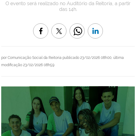
O evento será realizado no Auditório da Reitoria, a partir
das 14h.
por
Comunicação Social da Reitoria
publicado
23/02/2026 08h00,
última
modificação
23/02/2026 08h59