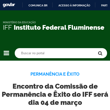
COMUNICA BR
ACESSO À INFORMAÇÃO
PARTI
IR
PARA
O
MINISTÉRIO DA EDUCAÇÃO
IFF
Instituto Federal Fluminense
CONTEÚDO
Buscar no portal
Buscar no portal
PERMANÊNCIA E ÊXITO
Encontro da Comissão de
Permanência e Êxito do IFF será
dia 04 de março