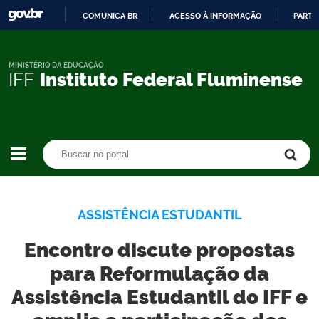
COMUNICA BR
ACESSO À INFORMAÇÃO
PARTI
IR
PARA
O
MINISTÉRIO DA EDUCAÇÃO
IFF
Instituto Federal Fluminense
CONTEÚDO
Buscar no portal
Buscar no portal
ASSISTÊNCIA ESTUDANTIL
Encontro discute propostas
para Reformulação da
Assistência Estudantil do IFF e