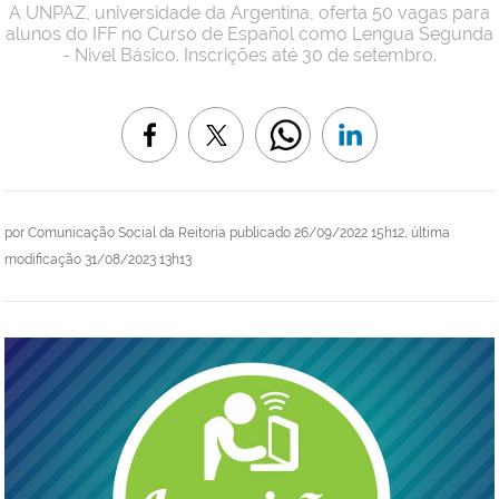
A UNPAZ, universidade da Argentina, oferta 50 vagas para
alunos do IFF no Curso de Español como Lengua Segunda
- Nivel Básico. Inscrições até 30 de setembro.
por
Comunicação Social da Reitoria
publicado
26/09/2022 15h12,
última
modificação
31/08/2023 13h13