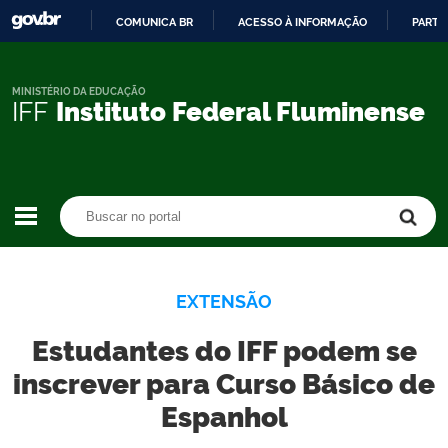
COMUNICA BR
ACESSO À INFORMAÇÃO
PARTI
IR
PARA
O
MINISTÉRIO DA EDUCAÇÃO
IFF
Instituto Federal Fluminense
CONTEÚDO
Buscar no portal
Buscar no portal
EXTENSÃO
Estudantes do IFF podem se
inscrever para Curso Básico de
Espanhol