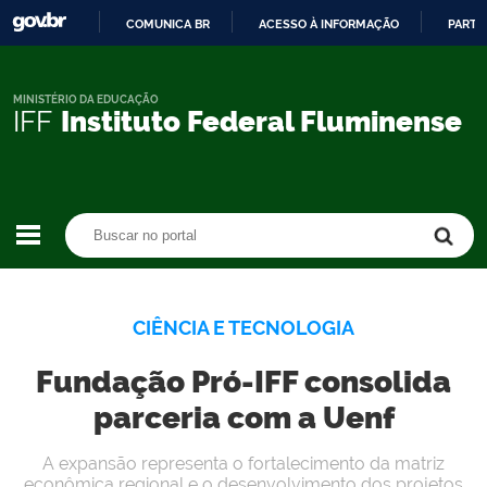
COMUNICA BR
ACESSO À INFORMAÇÃO
PARTI
IR
PARA
O
MINISTÉRIO DA EDUCAÇÃO
IFF
Instituto Federal Fluminense
CONTEÚDO
Buscar no portal
Buscar no portal
CIÊNCIA E TECNOLOGIA
Fundação Pró-IFF consolida
parceria com a Uenf
A expansão representa o fortalecimento da matriz
econômica regional e o desenvolvimento dos projetos