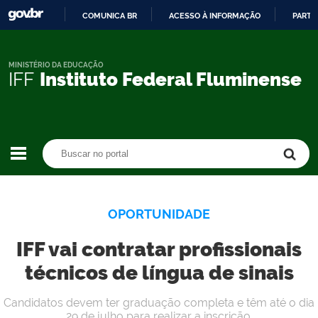
COMUNICA BR
ACESSO À INFORMAÇÃO
PARTI
IR
PARA
O
MINISTÉRIO DA EDUCAÇÃO
IFF
Instituto Federal Fluminense
CONTEÚDO
Buscar no portal
Buscar no portal
OPORTUNIDADE
IFF vai contratar profissionais
técnicos de língua de sinais
Candidatos devem ter graduação completa e têm até o dia
29 de julho para realizar a inscrição.