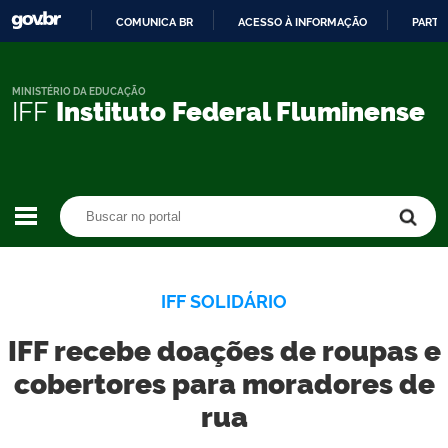
COMUNICA BR
ACESSO À INFORMAÇÃO
PARTI
IR
PARA
O
MINISTÉRIO DA EDUCAÇÃO
IFF
Instituto Federal Fluminense
CONTEÚDO
Buscar no portal
Buscar no portal
IFF SOLIDÁRIO
IFF recebe doações de roupas e
cobertores para moradores de
rua