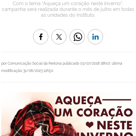
Com o tema “Aqueça um coração neste inverno”,
campanha será realizada durante o mês de julho em todas
as unidades do Instituto.
por
Comunicação Social da Reitoria
publicado
03/07/2018 18h07,
última
modificação
31/08/2023 12h50