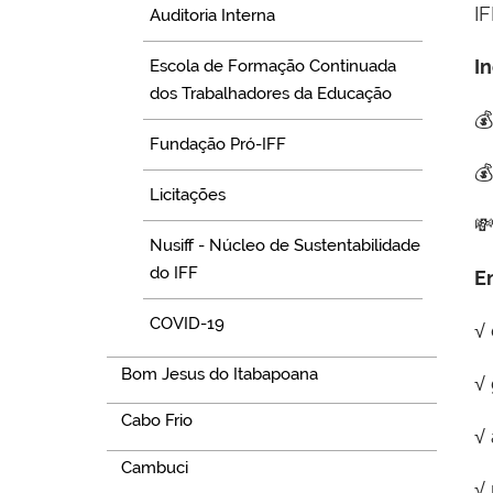
I
Auditoria Interna
I
Escola de Formação Continuada
dos Trabalhadores da Educação

Fundação Pró-IFF

Licitações
💸
Nusiff - Núcleo de Sustentabilidade
do IFF
E
COVID-19
√
Bom Jesus do Itabapoana
√
Cabo Frio
√
Cambuci
√