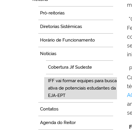
m
Pró-reitorias
“
Diretorias Sistêmicas
F
c
Horário de Funcionamento
s
Notícias
in
Cobertura Jif Sudeste
P
C
IFF vai formar equipes para busca
t
ativa de potenciais estudantes da
A
EJA-EPT
a
Contatos
s
Agenda do Reitor
F