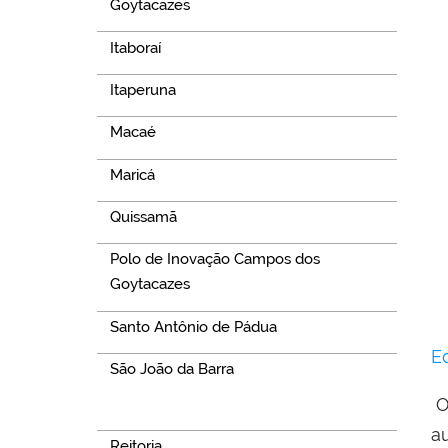
Goytacazes
Itaboraí
Itaperuna
Macaé
Maricá
Quissamã
Polo de Inovação Campos dos
Goytacazes
Santo Antônio de Pádua
E
São João da Barra
O
Navegação
a
Reitoria