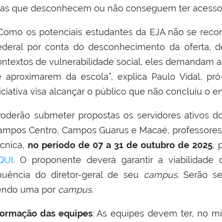
as que desconhecem ou não conseguem ter acesso a
Como os potenciais estudantes da EJA não se rec
ederal por conta do desconhecimento da oferta, de
ontextos de vulnerabilidade social, eles demandam aç
e aproximarem da escola”, explica Paulo Vidal, pr
iciativa visa alcançar o público que não concluiu o e
oderão submeter propostas os servidores ativos 
ampos Centro, Campos Guarus e Macaé, professores 
écnica,
no período de 07 a 31 de outubro de 2025
, 
QUI
. O proponente deverá garantir a viabilidade
nuência do diretor-geral de seu
campus
. Serão s
endo uma por
campus
.
ormação das equipes
: As equipes devem ter, no m