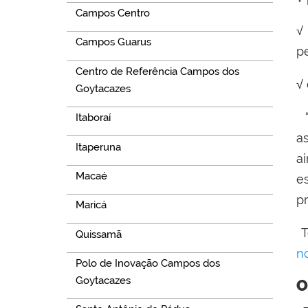
Campos Centro
√
Campos Guarus
pe
Centro de Referência Campos dos
√
Goytacazes
“
Itaboraí
a
Itaperuna
a
Macaé
e
p
Maricá
T
Quissamã
n
Polo de Inovação Campos dos
Goytacazes
O