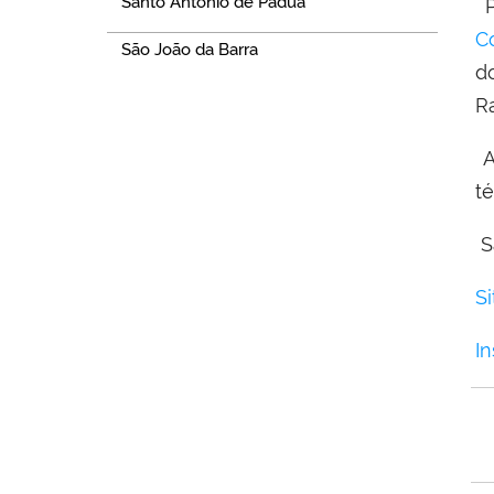
Santo Antônio de Pádua
P
C
São João da Barra
d
R
A
t
S
Si
In