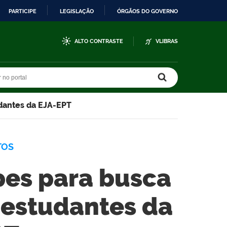
PARTICIPE
LEGISLAÇÃO
ÓRGÃOS DO GOVERNO
ALTO CONTRASTE
VLIBRAS
r no portal
r no portal
udantes da EJA-EPT
TOS
ipes para busca
s estudantes da