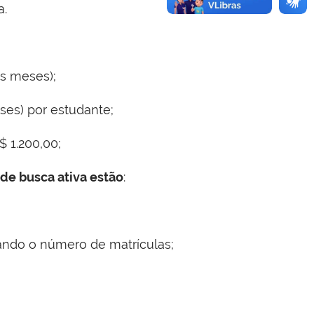
a.
is meses);
ses) por estudante;
$ 1.200,00;
 de busca ativa estão
:
ando o número de matrículas;