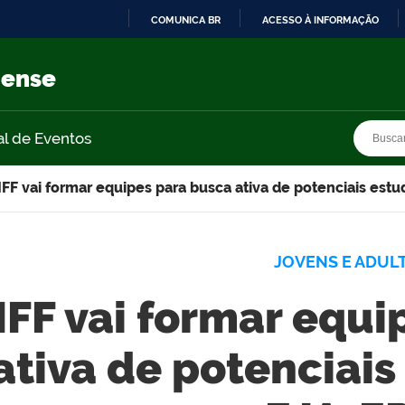
COMUNICA BR
ACESSO À INFORMAÇÃO
IR
PARA
nense
O
CONTEÚDO
Busca
Busca
al de Eventos
IFF vai formar equipes para busca ativa de potenciais est
JOVENS E ADUL
IFF vai formar equ
ativa de potenciai