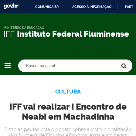
COMUNICA BR
ACESSO À INFORMAÇÃO
PARTI
IR
PARA
O
MINISTÉRIO DA EDUCAÇÃO
IFF
Instituto Federal Fluminense
CONTEÚDO
Buscar no portal
Buscar no portal
CULTURA
IFF vai realizar I Encontro de
Neabi em Machadinha
Entre as pautas está o debate sobre a institucionalização
dos Núcleos de Estudos Afro-brasileiros e Indígenas