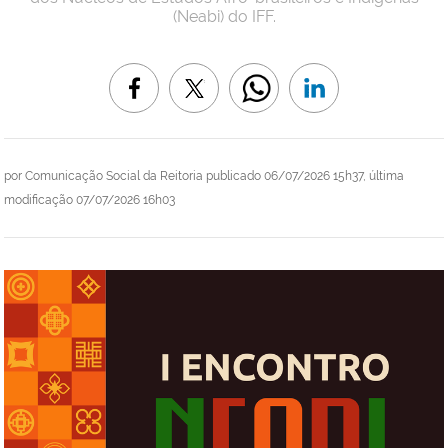
(Neabi) do IFF.
por
Comunicação Social da Reitoria
publicado
06/07/2026 15h37,
última
modificação
07/07/2026 16h03