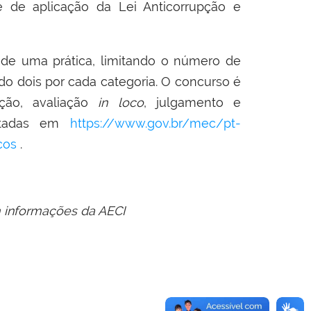
 e de aplicação da Lei Anticorrupção e
o de uma prática, limitando o número de
do dois
por cada categoria. O concurso é
iação, avaliação
in
loco
, julgamento e
tadas em
https://www.gov.br/mec/
pt-
cos
.
 informações da AECI