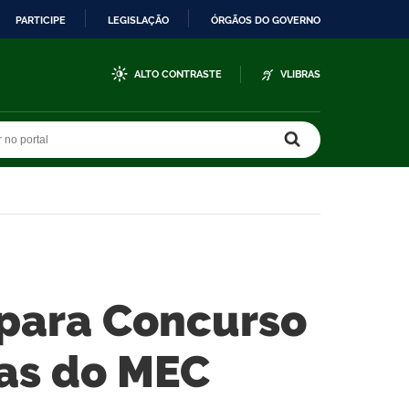
PARTICIPE
LEGISLAÇÃO
ÓRGÃOS DO GOVERNO
ALTO CONTRASTE
VLIBRAS
r no portal
r no portal
 para Concurso
cas do MEC