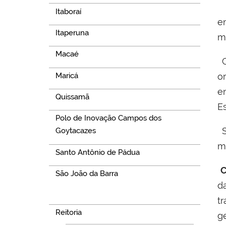
Itaboraí
e
Itaperuna
m
Macaé
C
Maricá
o
e
Quissamã
Es
Polo de Inovação Campos dos
S
Goytacazes
m
Santo Antônio de Pádua
C
São João da Barra
d
Navegação
t
Reitoria
g