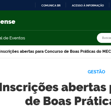
COMUNICA BR
ACESSO À INFORMAÇÃO
IR
PARA
nense
O
CONTEÚDO
Busca
Busca
al de Eventos
Inscrições abertas para Concurso de Boas Práticas do MEC
GESTÃO
Inscrições abertas
de Boas Práti