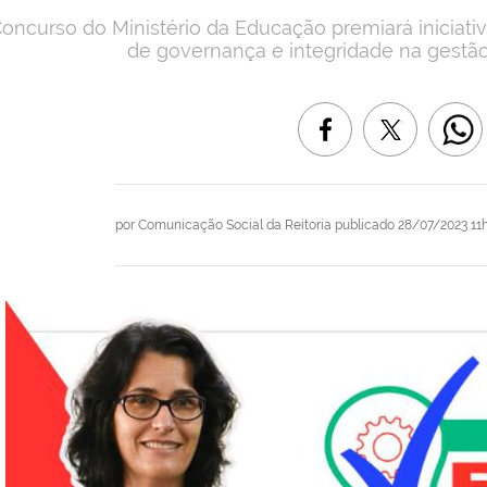
oncurso do Ministério da Educação premiará iniciat
de governança e integridade na gestão
por
Comunicação Social da Reitoria
publicado
28/07/2023 11h