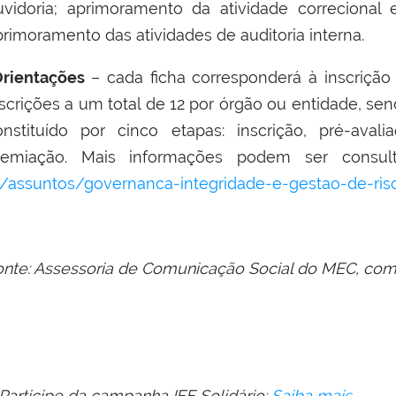
uvidoria; aprimoramento da atividade correcional
primoramento das atividades de auditoria interna.
rientações
– cada ficha corresponderá à inscriçã
nscrições a um total de 12 por órgão ou entidade, sen
onstituído por cinco etapas: inscrição, pré-aval
remiação.
Mais informações
podem ser consul
/assuntos/
governanca
-integridade-e-
gestao
-de-ris
onte: Assessoria de Comunicação Social do MEC, com
 Participe da campanha IFF Solidário:
Saiba mais
.