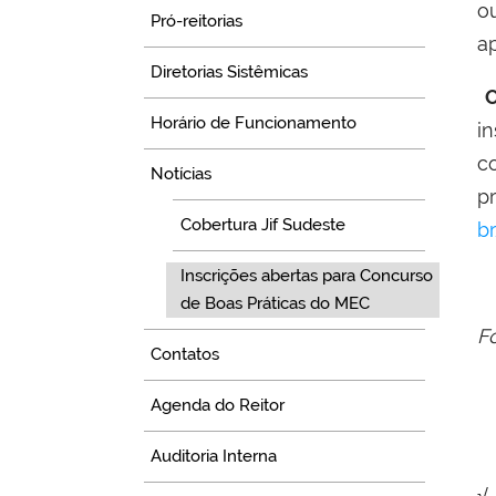
o
Pró-reitorias
a
Diretorias Sistêmicas
O
Horário de Funcionamento
i
c
Notícias
p
Cobertura Jif Sudeste
br
Inscrições abertas para Concurso
de Boas Práticas do MEC
F
Contatos
Agenda do Reitor
Auditoria Interna
√