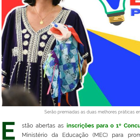
Serão premiadas as duas melhores práticas e
E
stão abertas
as
inscrições para o 1
º
Concur
Ministério da Educação (MEC) para pro