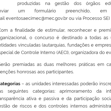
produzidas na gestão dos órgãos educ
nviar
um
formulário
preenchido, e
ail
eventosaecimec@mec.gov.br
ou via Processo SEI
om a finalidade de estimular, reconhecer e premi
rganizacional, o
concurso é destinado
a todas as
ntidades vinculadas (autarquias, fundações e empres
pecial de Controle Interno (AECI), organizadora do e
erão premiadas as duas melhores práticas em ca
enções honrosas aos participantes.
ategorias
– as unidades interessadas poderão insc
as seguintes categorias: aprimoramento da in
ransparência ativa e passiva e da participação soci
estão de riscos e dos controles internos administr