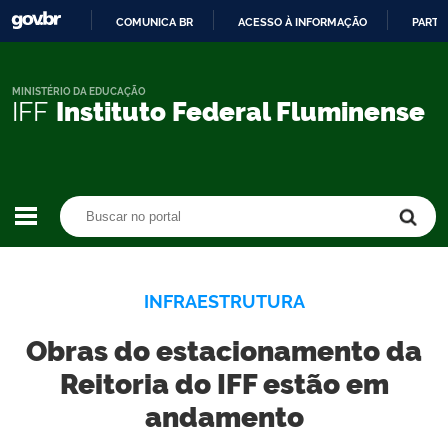
COMUNICA BR
ACESSO À INFORMAÇÃO
PARTI
IR
PARA
O
MINISTÉRIO DA EDUCAÇÃO
IFF
Instituto Federal Fluminense
CONTEÚDO
Buscar no portal
Buscar no portal
INFRAESTRUTURA
Obras do estacionamento da
Reitoria do IFF estão em
andamento