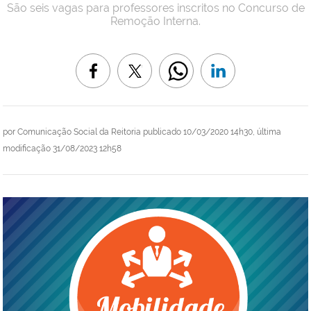
São seis vagas para professores inscritos no Concurso de
Remoção Interna.
por
Comunicação Social da Reitoria
publicado
10/03/2020 14h30,
última
modificação
31/08/2023 12h58