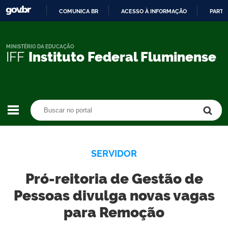
COMUNICA BR
ACESSO À INFORMAÇÃO
PARTI
IR
PARA
O
MINISTÉRIO DA EDUCAÇÃO
IFF
Instituto Federal Fluminense
CONTEÚDO
Buscar no portal
Buscar no portal
SERVIDOR
Pró-reitoria de Gestão de
Pessoas divulga novas vagas
para Remoção