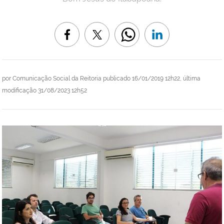
por
Comunicação Social da Reitoria
publicado
16/01/2019 12h22,
última
modificação
31/08/2023 12h52