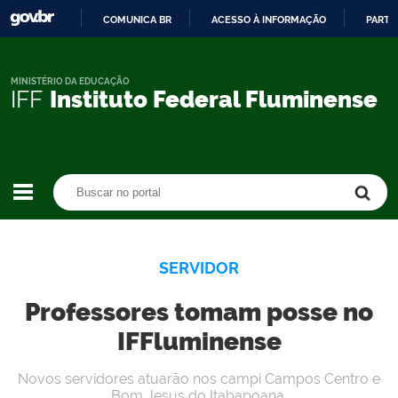
COMUNICA BR
ACESSO À INFORMAÇÃO
PARTI
IR
PARA
O
MINISTÉRIO DA EDUCAÇÃO
IFF
Instituto Federal Fluminense
CONTEÚDO
Buscar no portal
Buscar no portal
SERVIDOR
Professores tomam posse no
IFFluminense
Novos servidores atuarão nos campi Campos Centro e
Bom Jesus do Itabapoana.