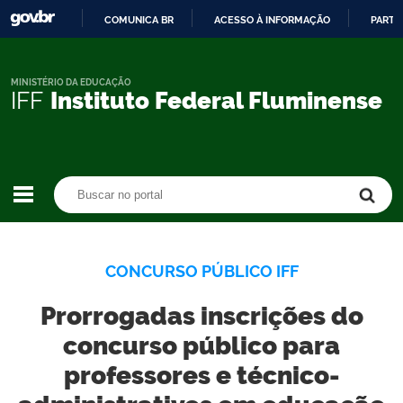
COMUNICA BR
ACESSO À INFORMAÇÃO
PARTI
IR
PARA
O
MINISTÉRIO DA EDUCAÇÃO
IFF
Instituto Federal Fluminense
CONTEÚDO
Buscar no portal
Buscar no portal
CONCURSO PÚBLICO IFF
Prorrogadas inscrições do
concurso público para
professores e técnico-