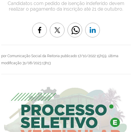
Candidatos com pedido de isenção indeferido devem
realizar o pagamento da inscrição até 21 de outubro.
por
Comunicação Social da Reitoria
publicado
17/10/2022 15h59,
última
modificação
31/08/2023 13h13