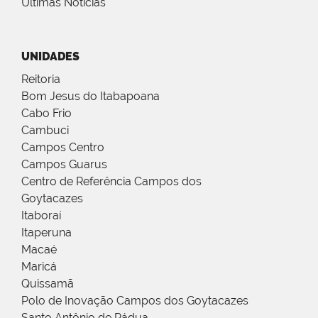
Últimas Notícias
UNIDADES
Reitoria
Bom Jesus do Itabapoana
Cabo Frio
Cambuci
Campos Centro
Campos Guarus
Centro de Referência Campos dos
Goytacazes
Itaboraí
Itaperuna
Macaé
Maricá
Quissamã
Polo de Inovação Campos dos Goytacazes
Santo Antônio de Pádua