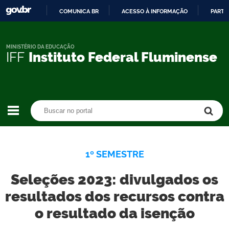
COMUNICA BR
ACESSO À INFORMAÇÃO
PARTI
IR
PARA
O
MINISTÉRIO DA EDUCAÇÃO
IFF
Instituto Federal Fluminense
CONTEÚDO
Buscar no portal
Buscar no portal
1º SEMESTRE
Seleções 2023: divulgados os
resultados dos recursos contra
o resultado da isenção