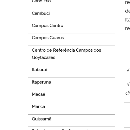
Cabo Frio
re
d
Cambuci
I
Campos Centro
re
Campos Guarus
Centro de Referência Campos dos
Goytacazes
√
Itaboraí
Itaperuna
√
d
Macaé
Maricá
Quissamã