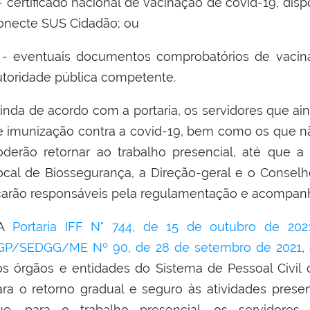
 - certificado nacional de vacinação de covid-19, di
onecte SUS Cidadão; ou
II - eventuais documentos comprobatórios de vacin
utoridade pública competente.
inda de acordo com a portaria, os servidores que ai
e imunização contra a covid-19, bem como os que nã
oderão retornar ao trabalho presencial, até que a
ocal de Biossegurança, a Direção-geral e o Consel
icarão responsáveis pela regulamentação e acomp
A
Portaria IFF N° 744, de 15 de outubro de 202
GP/SEDGG/ME Nº 90, de 28 de setembro de 2021
,
os órgãos e entidades do Sistema de Pessoal Civil d
ara o retorno gradual e seguro às atividades presen
ue, para o trabalho presencial, os servidores t