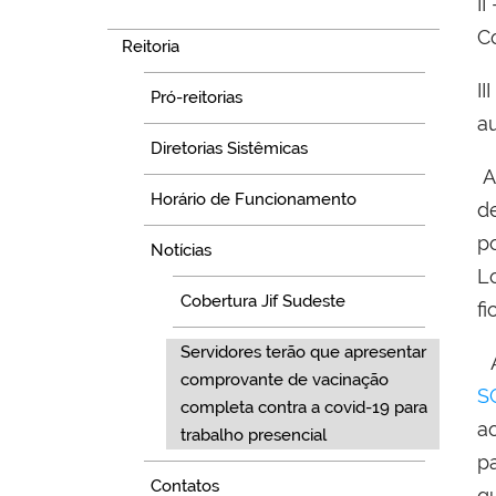
Navegação
II
C
Reitoria
I
Pró-reitorias
a
Diretorias Sistêmicas
A
Horário de Funcionamento
d
p
Notícias
L
Cobertura Jif Sudeste
f
Servidores terão que apresentar
comprovante de vacinação
S
completa contra a covid-19 para
a
trabalho presencial
p
Contatos
q