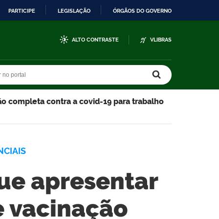
PARTICIPE
LEGISLAÇÃO
ÓRGÃOS DO GOVERNO
ALTO CONTRASTE
VLIBRAS
r no portal
r no portal
o completa contra a covid-19 para trabalho
NCIAIS
que apresentar
 vacinação