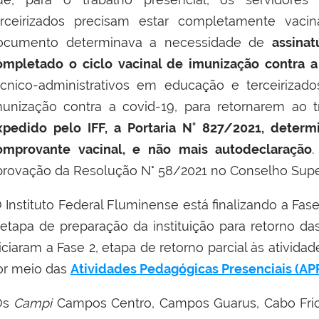
erceirizados precisam estar completamente vacin
ocumento determinava a necessidade de
assina
ompletado o ciclo vacinal de imunização contra a
écnico-administrativos em educação e terceirizad
munização contra a covid-19, para retornarem ao t
xpedido pelo IFF, a Portaria N° 827/2021, deter
omprovante vacinal, e não mais autodeclaração
provação da Resolução N° 58/2021 no Conselho Super
 Instituto Federal Fluminense está finalizando a Fas
 etapa de preparação da instituição para retorno da
iciaram a Fase 2, etapa de retorno parcial às ativida
or meio das
Atividades Pedagógicas Presenciais (AP
Os
Campi
Campos Centro, Campos Guarus, Cabo Frio