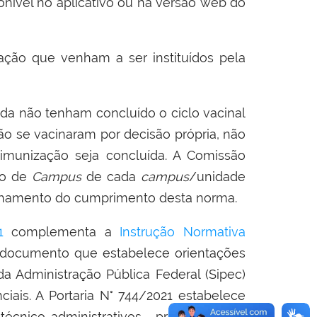
sponível no aplicativo ou na versão web do
ação que venham a ser instituídos pela
nda não tenham concluído o ciclo vacinal
o se vacinaram por decisão própria, não
 imunização seja concluída. A Comissão
ho de
Campus
de cada
campus
/unidade
anhamento do cumprimento desta norma.
1
complementa a
Instrução Normativa
 documento que estabelece orientações
a Administração Pública Federal (Sipec)
ciais. A Portaria N° 744/2021 estabelece
écnico-administrativos, professores e