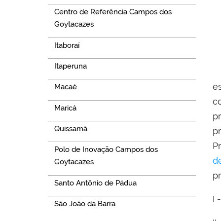
Centro de Referência Campos dos
Goytacazes
Itaboraí
Itaperuna
e
Macaé
c
Maricá
p
Quissamã
p
P
Polo de Inovação Campos dos
d
Goytacazes
p
Santo Antônio de Pádua
I 
São João da Barra