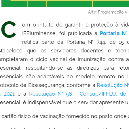
Arte: Programação Vi
C
om o intuito de garantir a proteção à v
IFFluminense, foi publicada a
Portaria N
retifica parte da Portaria N° 744, de 1
stabelece que os servidores docentes e técni
ompletaram o ciclo vacinal de imunização contra a
resencial, respeitando-se as diretrizes para re
resenciais não adaptáveis ao modelo remoto no I
rotocolo de Biossegurança, conforme a
Resolução N
e 2021
e a
Resolução N° 58 - Consup/IFFLU, de 
resencial, é indispensável que o servidor apresente 
- cartão físico de vacinação fornecido no posto onde 