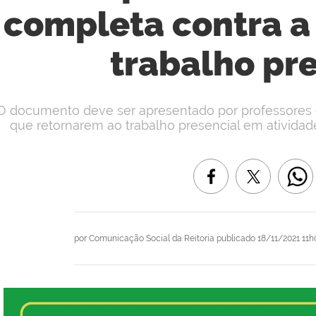
completa contra a
trabalho pr
O documento deve ser apresentado por professores 
que retornarem ao trabalho presencial em ativida
por
Comunicação Social da Reitoria
publicado
18/11/2021 11h