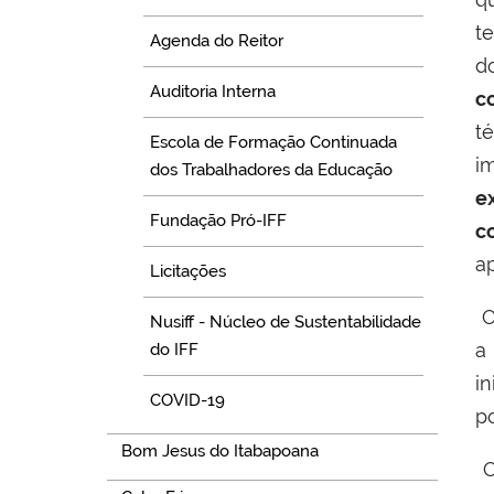
t
Agenda do Reitor
d
Auditoria Interna
c
t
Escola de Formação Continuada
i
dos Trabalhadores da Educação
e
Fundação Pró-IFF
c
a
Licitações
O
Nusiff - Núcleo de Sustentabilidade
a
do IFF
in
COVID-19
p
Bom Jesus do Itabapoana