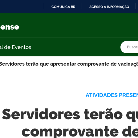
COMUNICA BR
ACESSO À INFORMAÇÃO
IR
PARA
nense
O
CONTEÚDO
Busca
Busca
al de Eventos
Servidores terão que apresentar comprovante de vacinaçã
ATIVIDADES PRESE
Servidores terão 
comprovante de