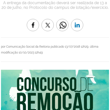
A entrega da documentação deverá ser realizada de 13 a
20 de julho, no Protocolo do campus de lotação/exercício.
por
Comunicação Social da Reitoria
publicado
13/07/2018 12h29,
última
modificação
10/10/2023 12h49