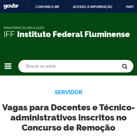
COMUNICA BR
ACESSO À INFORMAÇÃO
PARTI
IR
PARA
O
MINISTÉRIO DA EDUCAÇÃO
IFF
Instituto Federal Fluminense
CONTEÚDO
Buscar no portal
Buscar no portal
SERVIDOR
Vagas para Docentes e Técnico-
administrativos inscritos no
Concurso de Remoção