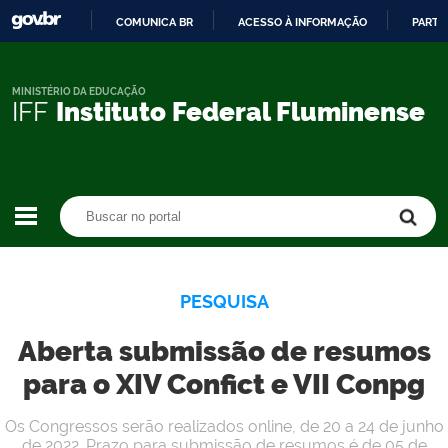
COMUNICA BR
ACESSO À INFORMAÇÃO
PARTI
IR
PARA
O
MINISTÉRIO DA EDUCAÇÃO
IFF
Instituto Federal Fluminense
CONTEÚDO
Buscar no portal
Buscar no portal
PESQUISA
Aberta submissão de resumos
para o XIV Confict e VII Conpg
Os Congressos serão realizados online, de 20 a 24 de junho
de 2022. Prazo para submissão de resumos é de 05 de