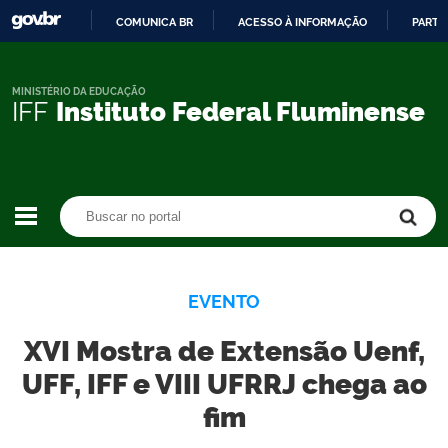
COMUNICA BR
ACESSO À INFORMAÇÃO
PARTI
IR
PARA
O
MINISTÉRIO DA EDUCAÇÃO
IFF
Instituto Federal Fluminense
CONTEÚDO
Buscar no portal
Buscar no portal
EVENTO
XVI Mostra de Extensão Uenf,
UFF, IFF e VIII UFRRJ chega ao
fim