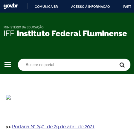
COMUNICA BR
ACESSO À INFORMAÇÃO
PARTI
IR
PARA
O
MINISTÉRIO DA EDUCAÇÃO
IFF
Instituto Federal Fluminense
CONTEÚDO
Buscar no portal
Buscar no portal
>>
Portaria N° 290, de 29 de abril de 2021