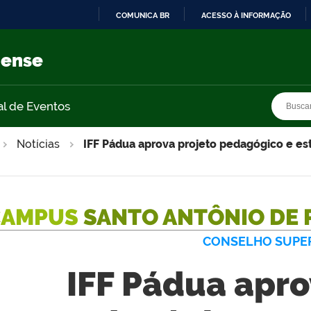
COMUNICA BR
ACESSO À INFORMAÇÃO
IR
PARA
nense
O
CONTEÚDO
Busca
Busca
al de Eventos
Notícias
IFF Pádua aprova projeto pedagógico e es
CAMPUS
SANTO ANTÔNIO DE 
CONSELHO SUPE
IFF Pádua apro