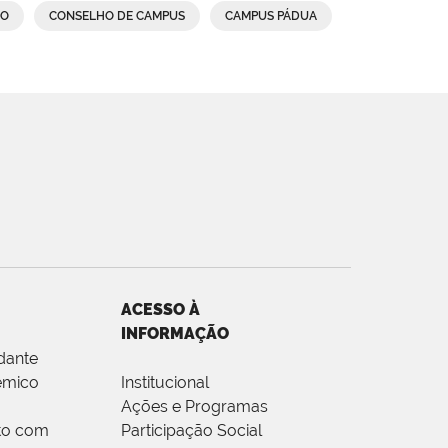
ÃO
CONSELHO DE CAMPUS
CAMPUS PÁDUA
ACESSO À
INFORMAÇÃO
dante
êmico
Institucional
Ações e Programas
to com
Participação Social