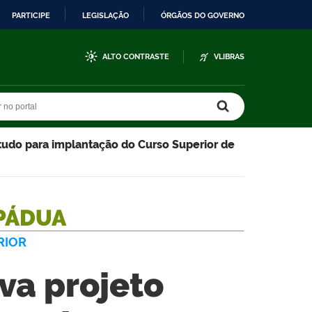
PARTICIPE
LEGISLAÇÃO
ÓRGÃOS DO GOVERNO
ALTO CONTRASTE
VLIBRAS
r no portal
r no portal
tudo para implantação do Curso Superior de
PÁDUA
RIOR
va projeto