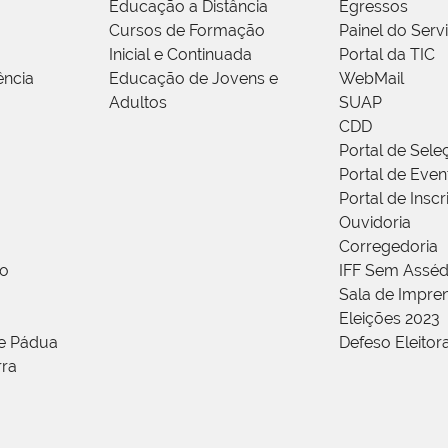
Educação a Distância
Egressos
Cursos de Formação
Painel do Serv
Inicial e Continuada
Portal da TIC
ência
Educação de Jovens e
WebMail
Adultos
SUAP
CDD
Portal de Sele
Portal de Even
Portal de Insc
Ouvidoria
Corregedoria
ão
IFF Sem Asséd
Sala de Impren
Eleições 2023
de Pádua
Defeso Eleitor
rra