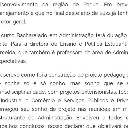
esenvolvimento da região de Pádua. Em brev
lanejamento é que no final deste ano de 2022 já tenh
retor-geral.
 curso Bacharelado em Administração terá duração
oite. Para a diretora de Ensino e Política Estuda
lmeida, que também é professora da área de Admini
pectativas.
Descrevo como foi a construção do projeto pedagógic
e sonha só é só sonho, mas sonho que se son
ransdisciplinaridade, com projetos extensionistas, fo
 Indústria, o Comércio e Serviços Públicos e Pri
omeçou seu sonho de projeto nas reuniões em 
struturante de Administração. Envolveu a todos 
rabalhos conclusos, posso declarar que objetivará 