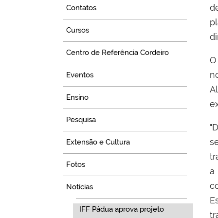
d
Contatos
p
Cursos
di
Centro de Referência Cordeiro
O
n
Eventos
A
Ensino
ex
Pesquisa
"
s
Extensão e Cultura
t
Fotos
a
c
Notícias
E
IFF Pádua aprova projeto
t