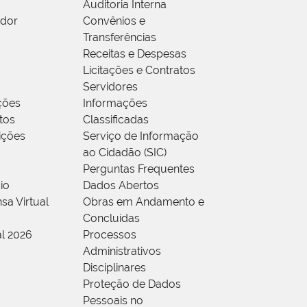
Auditoria Interna
idor
Convênios e
Transferências
Receitas e Despesas
Licitações e Contratos
Servidores
ções
Informações
tos
Classificadas
rições
Serviço de Informação
ao Cidadão (SIC)
Perguntas Frequentes
io
Dados Abertos
sa Virtual
Obras em Andamento e
Concluídas
al 2026
Processos
Administrativos
Disciplinares
Proteção de Dados
Pessoais no