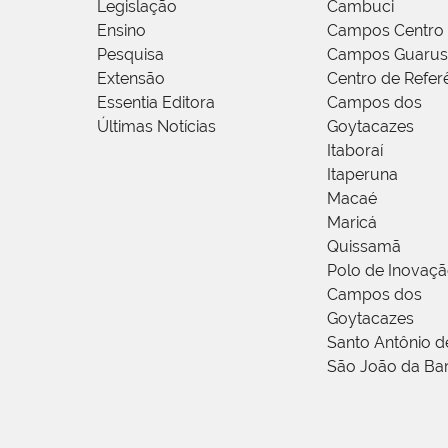
Legislação
Cambuci
Ensino
Campos Centro
Pesquisa
Campos Guarus
Extensão
Centro de Refer
Essentia Editora
Campos dos
Últimas Notícias
Goytacazes
Itaboraí
Itaperuna
Macaé
Maricá
Quissamã
Polo de Inovaç
Campos dos
Goytacazes
Santo Antônio 
São João da Ba