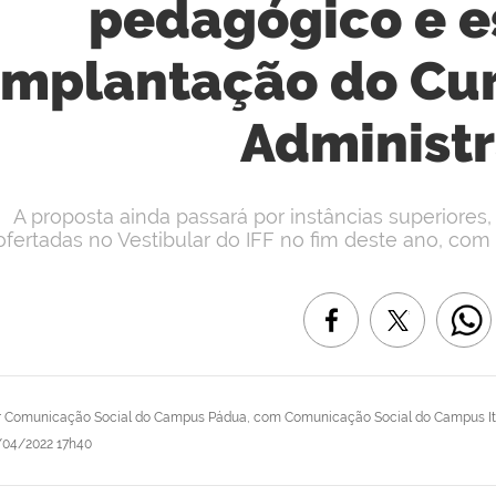
pedagógico e e
implantação do Cur
Administ
A proposta ainda passará por instâncias superiores
ofertadas no Vestibular do IFF no fim deste ano, com 
r
Comunicação Social do Campus Pádua, com Comunicação Social do Campus I
/04/2022 17h40