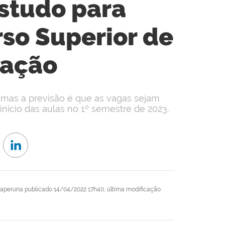
studo para
so Superior de
ração
, mas a previsão é que as vagas sejam
início das aulas no 1º semestre de 2023.
taperuna
publicado
14/04/2022 17h40,
última modificação