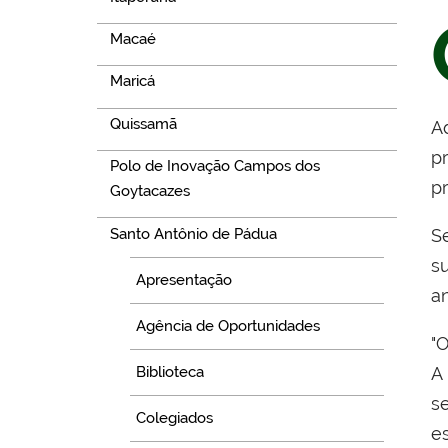
Macaé
Maricá
Quissamã
A
p
Polo de Inovação Campos dos
pr
Goytacazes
Santo Antônio de Pádua
S
s
Apresentação
a
Agência de Oportunidades
"O
Biblioteca
A
s
Colegiados
e