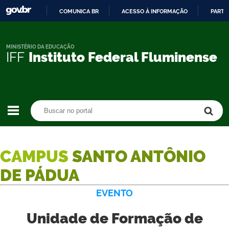
COMUNICA BR
ACESSO À INFORMAÇÃO
PARTI
IR
PARA
O
MINISTÉRIO DA EDUCAÇÃO
IFF
Instituto Federal Fluminense
CONTEÚDO
Buscar no portal
Buscar no portal
CAMPUS
SANTO ANTÔNIO
DE PÁDUA
EVENTO
Unidade de Formação de