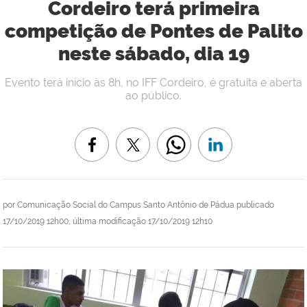
Cordeiro terá primeira
competição de Pontes de Palito
neste sábado, dia 19
Evento terá início às 8h, no IFF Cordeiro, é gratuita e aberta
ao público.
por
Comunicação Social do Campus Santo Antônio de Pádua
publicado
17/10/2019 12h00,
última modificação
17/10/2019 12h10